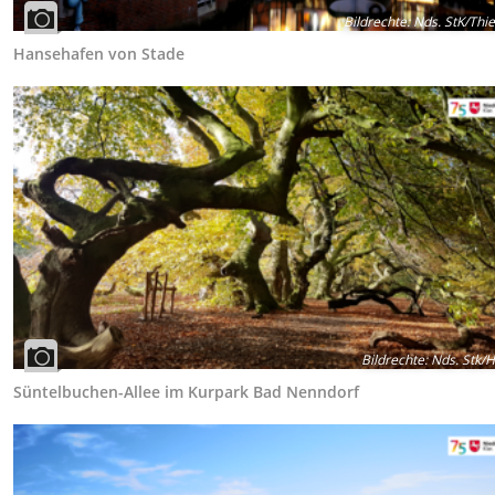
Bildrechte
:
Nds. StK/Thi
Hansehafen von Stade
Bildrechte
:
Nds. Stk/H
Süntelbuchen-Allee im Kurpark Bad Nenndorf