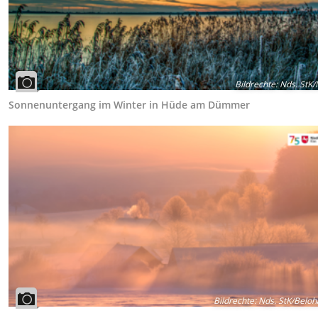
Bildrechte
:
Nds. StK/
Sonnenuntergang im Winter in Hüde am Dümmer
Bildrechte
:
Nds. StK/Belo