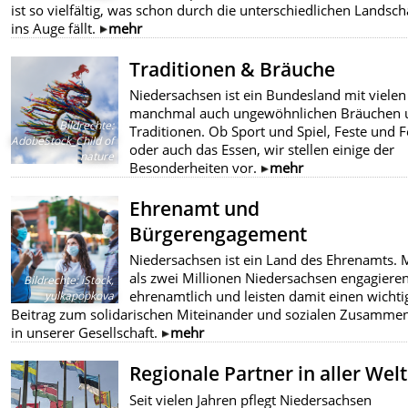
ist so vielfältig, was schon durch die unterschiedlichen Landsch
ins Auge fällt.
mehr
Traditionen & Bräuche
Niedersachsen ist ein Bundesland mit viele
manchmal auch ungewöhnlichen Bräuchen 
Bildrechte
:
Traditionen. Ob Sport und Spiel, Feste und F
AdobeStock_Child of
oder auch das Essen, wir stellen einige der
nature
Besonderheiten vor.
mehr
Ehrenamt und
Bürgerengagement
Niedersachsen ist ein Land des Ehrenamts. 
als zwei Millionen Niedersachsen engagieren
Bildrechte
:
iStock,
ehrenamtlich und leisten damit einen wichti
yulkapopkova
Beitrag zum solidarischen Miteinander und sozialen Zusammen
in unserer Gesellschaft.
mehr
Regionale Partner in aller Welt
Seit vielen Jahren pflegt Niedersachsen