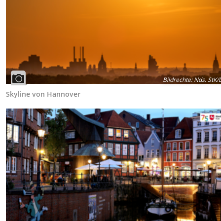
Bildrechte
:
Nds. StK/
Skyline von Hannover