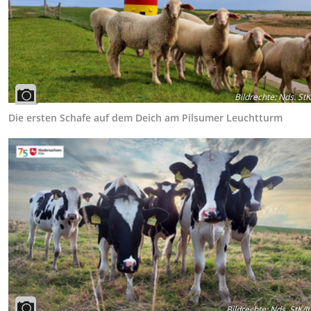
Bildrechte
:
Nds. StK
Die ersten Schafe auf dem Deich am Pilsumer Leuchtturm
Bildrechte
:
Nds. StK/I