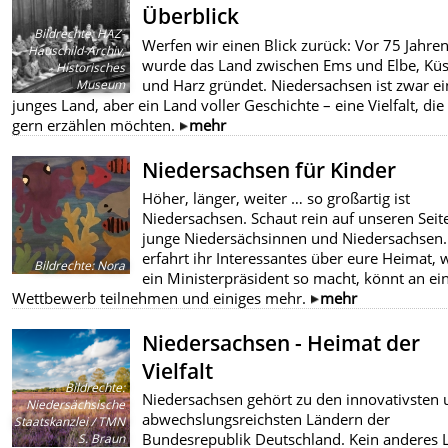
Überblick
Bildrechte
:
HAZ-
Werfen wir einen Blick zurück: Vor 75 Jahre
Hauschild-Archiv,
wurde das Land zwischen Ems und Elbe, Küs
Historisches
und Harz gründet. Niedersachsen ist zwar ei
Museum
junges Land, aber ein Land voller Geschichte – eine Vielfalt, die
gern erzählen möchten.
mehr
Niedersachsen für Kinder
Höher, länger, weiter … so großartig ist
Niedersachsen. Schaut rein auf unseren Seit
junge Niedersächsinnen und Niedersachsen.
erfahrt ihr Interessantes über eure Heimat, 
Bildrechte
:
Nora
ein Ministerpräsident so macht, könnt an e
Wettbewerb teilnehmen und einiges mehr.
mehr
Niedersachsen - Heimat der
Vielfalt
Bildrechte
:
Niedersachsen gehört zu den innovativsten 
Niedersächsische
abwechslungsreichsten Ländern der
Staatskanzlei / TMN
Bundesrepublik Deutschland. Kein anderes 
S. Braun