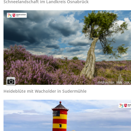
Schneelandschaft im Landkreis Osnabrück
Bildrechte
:
Nds. StK
Heideblüte mit Wacholder in Sudermühle