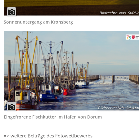
Bildrechte
:
Nds. StK/H
Sonnenuntergang am Kronsberg
Bildrechte
:
Nds. StK/Ha
Eingefrorene Fischkutter im Hafen von Dorum
=> weitere Beiträge des Fotowettbewerbs