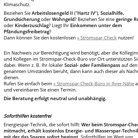
Klimaschutz.
Beziehen Sie
Arbeitslosengeld II
("
Hartz IV
"),
Sozialhilfe
,
Grundsicherung
oder
Wohngeld
? Beziehen Sie eine
geringe R
oder
Kinderzuschlag
? Liegt Ihr
Einkommen unter dem
Pfändungsfreibetrag
?
Dann können Sie den kostenlosen
» Stromspar-Check
nutzen!
Ein Nachweis zur Berechtigung wird benötigt, aber die Kollegi
und Kollegen im Stromspar-Check-Büro vor Ort unterstützen Si
dabei. Wenn z. B. Ihr lokaler
Sozial- oder Familienpass
auf den
genannten Umständen beruht, dann kann auch dieser als Nach
dienen.
Rufen Sie einfach beim
» Stromspar-Check-Büro in Ihrer Nähe
a
und vereinbaren Sie einen Termin.
Die Beratung erfolgt neutral und unabhängig.
Soforthilfen kostenfrei
Energiespar-Technik, die sofort hilft:
Wer beim Stromspar-Che
mitmacht, erhält kostenlos Energie- und Wasserspar-Techni
mit der das Sparen sofort beginnt.
Soforthilfen im Wert von