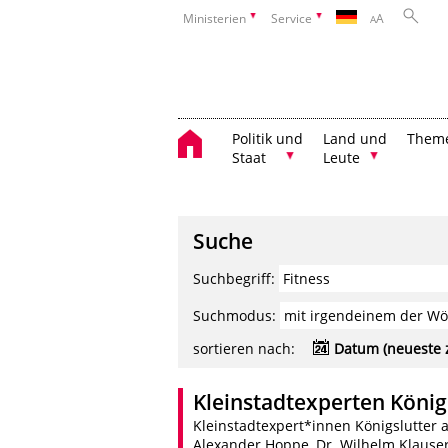
Ministerien
Service
A
A
Politik und
Land und
Them
Staat
Leute
Suche
Suchbegriff:
Suchmodus:
sortieren nach:
Datum (neueste 
Kleinstadtexperten König
Kleinstadtexpert*innen Königslutter 
Alexander Hoppe, Dr. Wilhelm Klaus