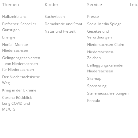
Themen
Kinder
Service
Lei
Halbzeitbilanz
Sachwissen
Presse
Einfacher. Schneller.
Demokratie und Staat
Social Media Spiegel
Günstiger.
Natur und Freizeit
Gesetze und
Energie
Verordnungen
Notfall-Monitor
Niedersachsen-Claim
Niedersachsen
Niedersachsen-
Gelingensgeschichten
Zeichen
– von Niedersachsen
Beflaggungskalender
für Niedersachsen
Niedersachsen
Der Niedersächsische
Sitemap
Weg
Sponsoring
Krieg in der Ukraine
Stellenausschreibungen
Corona-Rückblick,
Kontakt
Long COVID und
ME/CFS