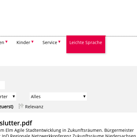
Suchen
en
Kinder
Service
Leichte Sprache
zuerst)
Relevanz
slutter.pdf
am Elm Agile Stadtentwicklung in Zukunftsräumen. Bürgermeister
er InD Regionale Netzwerkkonferenz Zukunftsräume Niedersachsen