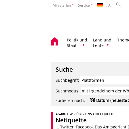
Ministerien
Service
A
A
Politik und
Land und
Them
Staat
Leute
Suche
Suchbegriff:
Suchmodus:
sortieren nach:
Datum (neueste 
AG-IBG > WIR ÜBER UNS > NETIQUETTE
Netiquette
... Twitter, Facebook Das Amtsgericht 