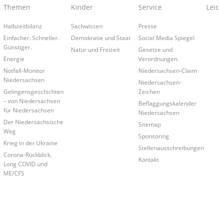
Themen
Kinder
Service
Lei
Halbzeitbilanz
Sachwissen
Presse
Einfacher. Schneller.
Demokratie und Staat
Social Media Spiegel
Günstiger.
Natur und Freizeit
Gesetze und
Energie
Verordnungen
Notfall-Monitor
Niedersachsen-Claim
Niedersachsen
Niedersachsen-
Gelingensgeschichten
Zeichen
– von Niedersachsen
Beflaggungskalender
für Niedersachsen
Niedersachsen
Der Niedersächsische
Sitemap
Weg
Sponsoring
Krieg in der Ukraine
Stellenausschreibungen
Corona-Rückblick,
Kontakt
Long COVID und
ME/CFS