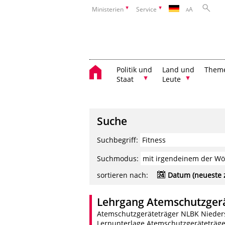
Ministerien
Service
A
A
Politik und
Land und
Them
Staat
Leute
Suche
Suchbegriff:
Suchmodus:
sortieren nach:
Datum (neueste 
Lehrgang Atemschutzgerät
Atemschutzgeräteträger NLBK Nieder
Lernunterlage Atemschutzgeräteträge