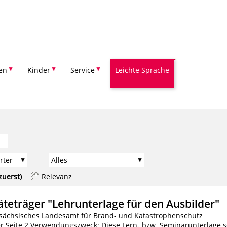
Suchen
en
Kinder
Service
Leichte Sprache
zuerst)
Relevanz
eträger "Lehrunterlage für den Ausbilder"
sächsisches Landesamt für Brand- und Katastrophenschutz
r Seite 2 Verwendungszweck: Diese Lern- bzw. Seminarunterlage s