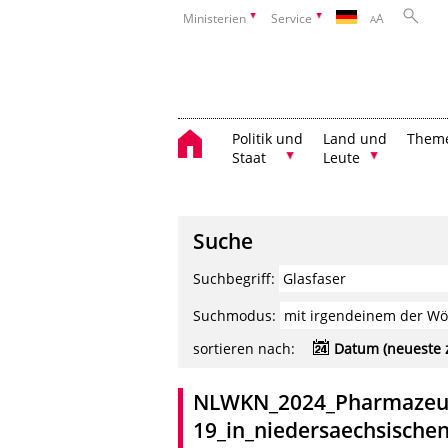
Ministerien
Service
A
A
Politik und
Land und
Them
Staat
Leute
Suche
Suchbegriff:
Suchmodus:
sortieren nach:
Datum (neueste 
NLWKN_2024_Pharmazeuti
19_in_niedersaechsische