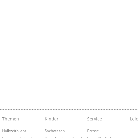
Themen
Kinder
Service
Lei
Halbzeitbilanz
Sachwissen
Presse
Einfacher. Schneller.
Demokratie und Staat
Social Media Spiegel