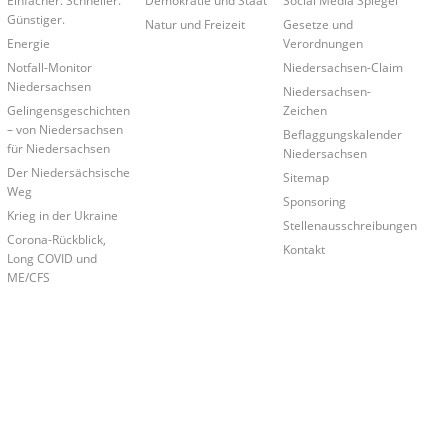
Günstiger.
Natur und Freizeit
Gesetze und
Energie
Verordnungen
Notfall-Monitor
Niedersachsen-Claim
Niedersachsen
Niedersachsen-
Gelingensgeschichten
Zeichen
– von Niedersachsen
Beflaggungskalender
für Niedersachsen
Niedersachsen
Der Niedersächsische
Sitemap
Weg
Sponsoring
Krieg in der Ukraine
Stellenausschreibungen
Corona-Rückblick,
Kontakt
Long COVID und
ME/CFS