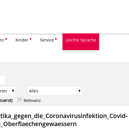
Suchen
en
Kinder
Service
Leichte Sprache
zuerst)
Relevanz
ka_gegen_die_Coronavirusinfektion_Covid-
n_Oberflaechengewaessern