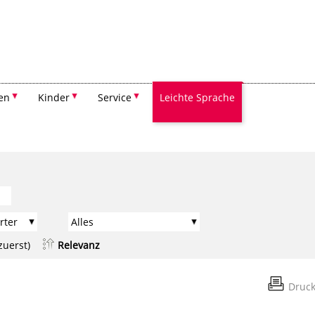
Suchen
en
Kinder
Service
Leichte Sprache
zuerst)
Relevanz
Druc