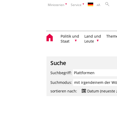
Ministerien
Service
A
A
Politik und
Land und
Them
Staat
Leute
Suche
Suchbegriff:
Suchmodus:
sortieren nach:
Datum (neueste 