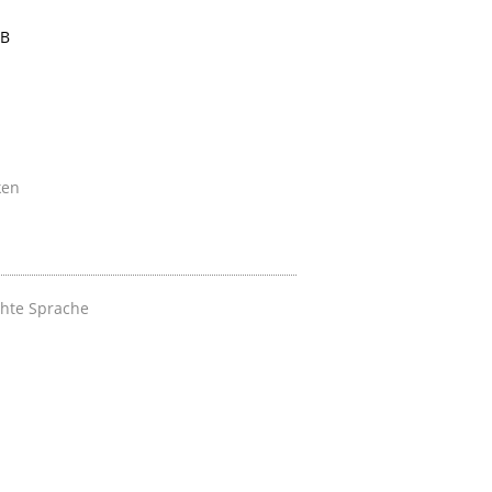
LB
ken
chte Sprache