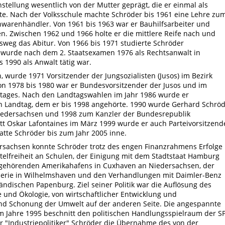
nstellung wesentlich von der Mutter geprägt, die er einmal als
te. Nach der Volksschule machte Schröder bis 1961 eine Lehre zu
warenhändler. Von 1961 bis 1963 war er Bauhilfsarbeiter und
n. Zwischen 1962 und 1966 holte er die mittlere Reife nach und
weg das Abitur. Von 1966 bis 1971 studierte Schröder
 wurde nach dem 2. Staatsexamen 1976 als Rechtsanwalt in
 1990 als Anwalt tätig war.
n, wurde 1971 Vorsitzender der Jungsozialisten (Jusos) im Bezirk
n 1978 bis 1980 war er Bundesvorsitzender der Jusos und im
stages. Nach den Landtagswahlen im Jahr 1986 wurde er
n Landtag, dem er bis 1998 angehörte. 1990 wurde Gerhard Schrö
iedersachsen und 1998 zum Kanzler der Bundesrepublik
t Oskar Lafontaines im März 1999 wurde er auch Parteivorsitzend
tte Schröder bis zum Jahr 2005 inne.
ersachsen konnte Schröder trotz des engen Finanzrahmens Erfolge
ttelfreiheit an Schulen, der Einigung mit dem Stadtstaat Hamburg
 gehörenden Amerikahafens in Cuxhaven an Niedersachsen, der
nerie in Wilhelmshaven und den Verhandlungen mit Daimler-Benz
ndischen Papenburg. Ziel seiner Politik war die Auflösung des
und Ökologie, von wirtschaftlicher Entwicklung und
 und Schonung der Umwelt auf der anderen Seite. Die angespannte
m Jahre 1995 beschnitt den politischen Handlungsspielraum der S
er "Industriepolitiker" Schröder die Übernahme des von der