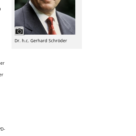
m
Dr. h.c. Gerhard Schröder
der
er
PD-