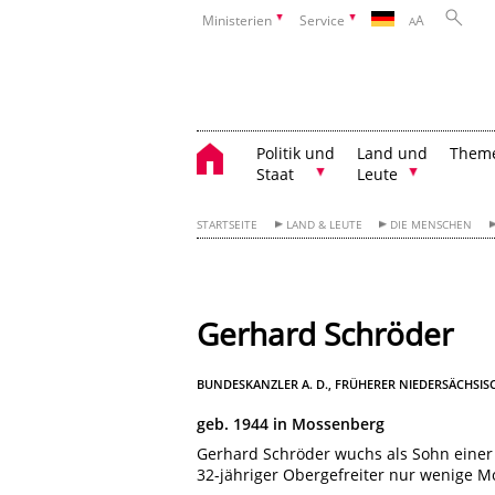
Ministerien
Service
A
A
Politik und
Land und
Them
Staat
Leute
STARTSEITE
LAND & LEUTE
DIE MENSCHEN
Gerhard Schröder
BUNDESKANZLER A. D., FRÜHERER NIEDERSÄCHSISC
geb. 1944 in Mossenberg
Gerhard Schröder wuchs als Sohn einer Kr
32-jähriger Obergefreiter nur wenige 