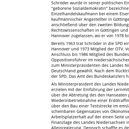
Schröder wurde in seiner politischen Ei
"geborene Sozialdemokratin" bezeichne
Einzelhandelskaufmann bei einem Eisen
kaufmännischer Angestellter in Göttinge
anschließend über den zweiten Bildungs
Rechtswissenschaften in Göttingen und
Hannover zugelassen, wo er von 1978 bis
Bereits 1963 trat Schröder in die SPD ei
Hannover und 1973 Mitglied der ÖTV. Vo
Anschluss bis 1986 Mitglied des Bunde
Oppositionsführer im niedersächsische
zum Ministerpräsidenten des Landes N
Deutschland gewählt. Nach dem Rücktrit
der SPD. Das Amt des Bundeskanzlers ha
Als Ministerpräsident des Landes Nied
erzielen mit der Einführung der Lernmi
über die Abtretung des den Hanseaten
Wiederinbetriebnahme einer Erdölraffi
über den Bau einer Teststrecke im emslä
scheinbaren Gegensatzes von Ökonomie 
Arbeitsplatzerhalt auf der einen Seite
Finanzlage des Landes Niedersachsen i
Alleinregierung. Dennoch schaffte es d