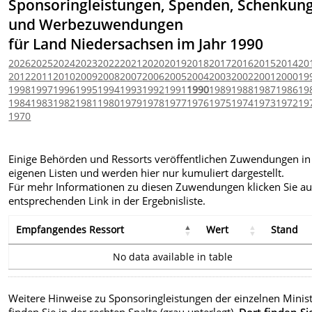
Sponsoringleistungen, Spenden, Schenkun
und Werbezuwendungen
für Land Niedersachsen im Jahr 1990
2026
2025
2024
2023
2022
2021
2020
2019
2018
2017
2016
2015
2014
20
2012
2011
2010
2009
2008
2007
2006
2005
2004
2003
2002
2001
2000
19
1998
1997
1996
1995
1994
1993
1992
1991
1990
1989
1988
1987
1986
19
1984
1983
1982
1981
1980
1979
1978
1977
1976
1975
1974
1973
1972
19
1970
Einige Behörden und Ressorts veröffentlichen Zuwendungen in
eigenen Listen und werden hier nur kumuliert dargestellt.
Für mehr Informationen zu diesen Zuwendungen klicken Sie au
entsprechenden Link in der Ergebnisliste.
Empfangendes Ressort
Wert
Stand
No data available in table
Weitere Hinweise zu Sponsoringleistungen der einzelnen Minis