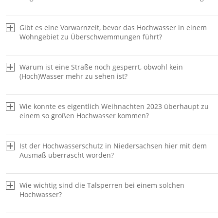
Gibt es eine Vorwarnzeit, bevor das Hochwasser in einem
Wohngebiet zu Überschwemmungen führt?
Überblick der aktuellen Warnmeldungen für die Flussgebie
Niedersachsen
Warum ist eine Straße noch gesperrt, obwohl kein
Überblick der aktuellen Wasserpegel
(Hoch)Wasser mehr zu sehen ist?
Informationen zur Hochwasserlage durch den Landesbetri
für Wasserwirtschaft, Küsten- und Naturschutz (NLWKN)
Deutscher Wetterdienst (Warnkarte für Niedersachsen)
Wie konnte es eigentlich Weihnachten 2023 überhaupt zu
Regionale Warnmeldungen Bevölkerungsschutz
einem so großen Hochwasser kommen?
Überblick Straßensperrungen in Niedersachsen
NDR Liveticker zum Hochwasser in Niedersachsen
Ist der Hochwasserschutz in Niedersachsen hier mit dem
Ausmaß überrascht worden?
Wie wichtig sind die Talsperren bei einem solchen
Hochwasser?