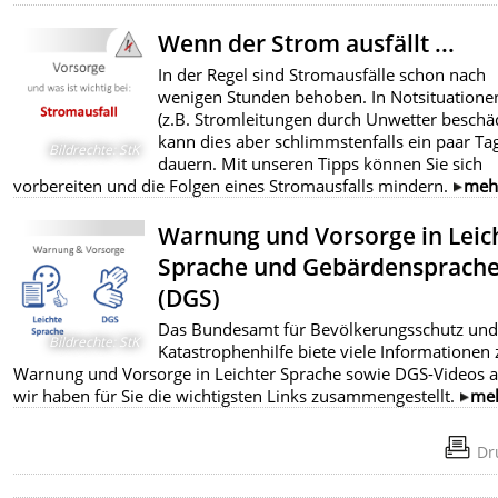
Wenn der Strom ausfällt ...
In der Regel sind Stromausfälle schon nach
wenigen Stunden behoben. In Notsituatione
(z.B. Stromleitungen durch Unwetter beschäd
kann dies aber schlimmstenfalls ein paar Ta
Bildrechte
:
StK
Antragsformular für die Hochwasser-Soforthilfe
dauern. Mit unseren Tipps können Sie sich
vorbereiten und die Folgen eines Stromausfalls mindern.
meh
Anlage zum Antrag
Warnung und Vorsorge in Leic
Richtline (rechtliche Grundlage) zur Gewährung von Hilfen
vom Weihnachts-Hochwasser 2023 geschädigte Privathaus
Sprache und Gebärdensprach
in Niedersachsen
(DGS)
Das Bundesamt für Bevölkerungsschutz und
Bildrechte
:
StK
Katastrophenhilfe biete viele Informationen 
Warnung und Vorsorge in Leichter Sprache sowie DGS-Videos a
wir haben für Sie die wichtigsten Links zusammengestellt.
me
Dr