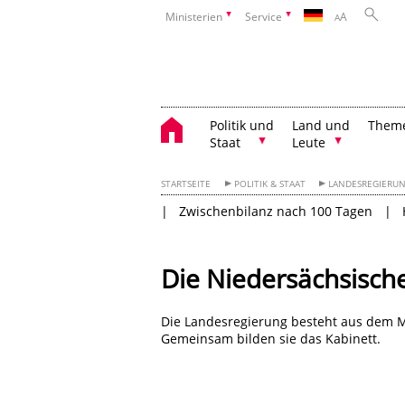
Ministerien
Service
A
A
Politik und
Land und
Them
Staat
Leute
STARTSEITE
POLITIK & STAAT
LANDESREGIERUN
Zwischenbilanz nach 100 Tagen
Die Niedersächsisch
Die Landesregierung besteht aus dem M
Gemeinsam bilden sie das Kabinett.