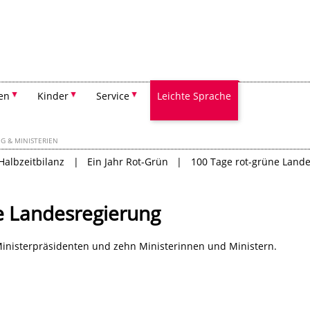
Suchen
en
Kinder
Service
Leichte Sprache
G & MINISTERIEN
Halbzeitbilanz
Ein Jahr Rot-Grün
100 Tage rot-grüne Landes
e Landesregierung
inisterpräsidenten und zehn Ministerinnen und Ministern.