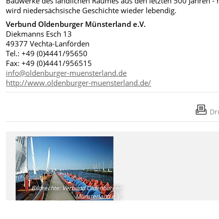
Bauwerke des ländlichen Raumes aus den letzten 500 Jahren - 
wird niedersächsische Geschichte wieder lebendig.
Verbund Oldenburger Münsterland e.V.
Diekmanns Esch 13
49377 Vechta-Lanförden
Tel.: +49 (0)4441/95650
Fax: +49 (0)4441/956515
info@oldenburger-muensterland.de
http://www.oldenburger-muensterland.de/
Dr
Bildrechte
:
Verbund Oldenburger
Münsterland e.V.