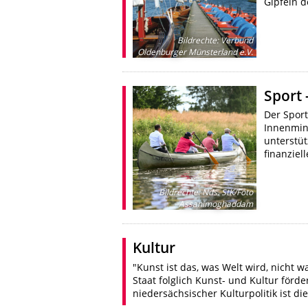
Gipfeln d
Bildrechte
:
Verbund
Oldenburger Münsterland e.V.
Sport 
Der Spor
Innenmini
unterstüt
finanziel
Bildrechte
:
Nds. StK/Foto
Assanimoghaddam
Kultur
"Kunst ist das, was Welt wird, nicht wa
Staat folglich Kunst- und Kultur förder
niedersächsischer Kulturpolitik ist d