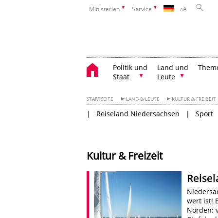
Ministerien
Service
A
A
Politik und
Land und
Them
Staat
Leute
STARTSEITE
LAND & LEUTE
KULTUR & FREIZEIT
Reiseland Niedersachsen
Sport
Kultur & Freizeit
Reise
Niedersac
wert ist!
Norden: 