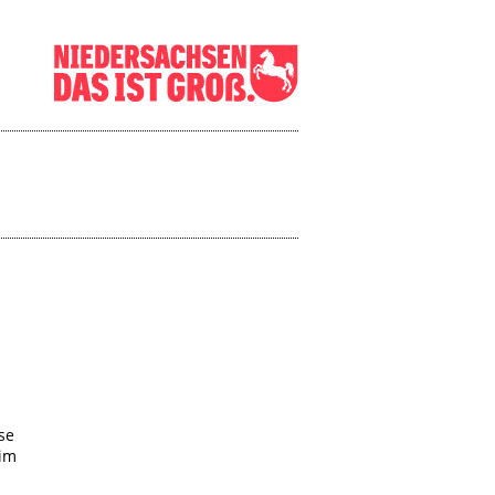
se
 im