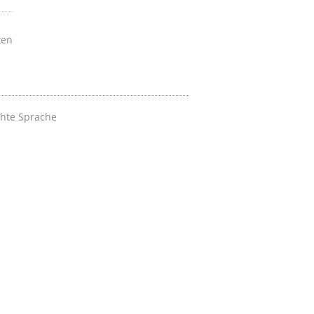
ken
chte Sprache