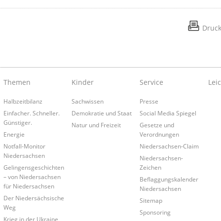
Druc
Themen
Kinder
Service
Lei
Halbzeitbilanz
Sachwissen
Presse
Einfacher. Schneller.
Demokratie und Staat
Social Media Spiegel
Günstiger.
Natur und Freizeit
Gesetze und
Energie
Verordnungen
Notfall-Monitor
Niedersachsen-Claim
Niedersachsen
Niedersachsen-
Gelingensgeschichten
Zeichen
– von Niedersachsen
Beflaggungskalender
für Niedersachsen
Niedersachsen
Der Niedersächsische
Sitemap
Weg
Sponsoring
Krieg in der Ukraine