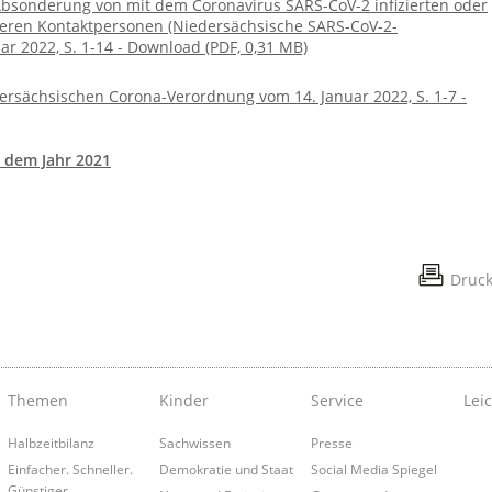
bsonderung von mit dem Coronavirus SARS-CoV-2 infizierten oder
eren Kontaktpersonen (Niedersächsische SARS-CoV-2-
 2022, S. 1-14 - Download (PDF, 0,31 MB)
rsächsischen Corona-Verordnung vom 14. Januar 2022, S. 1-7 -
 dem Jahr 2021
Druc
Themen
Kinder
Service
Lei
Halbzeitbilanz
Sachwissen
Presse
Einfacher. Schneller.
Demokratie und Staat
Social Media Spiegel
Günstiger.