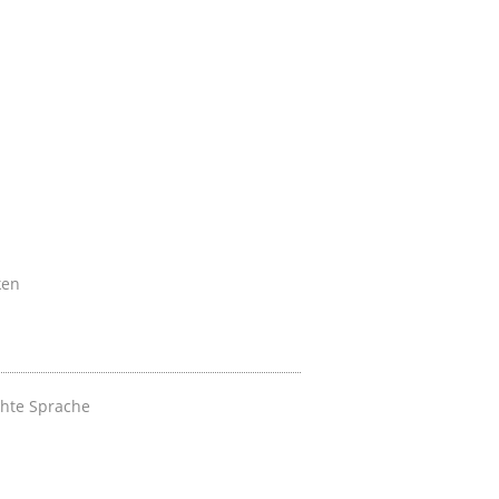
ken
chte Sprache