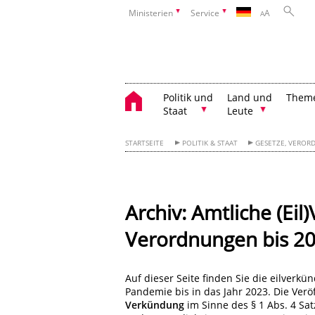
Ministerien
Service
A
A
Politik und
Land und
Them
Staat
Leute
STARTSEITE
POLITIK & STAAT
GESETZE, VEROR
Archiv: Amtliche (Ei
Verordnungen bis 2
Auf dieser Seite finden Sie die eilver
Pandemie bis in das Jahr 2023. Die Verö
Verkündung
im Sinne des § 1 Abs. 4 Sa