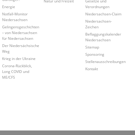
Natur und Freizeit
Gesetze und
Energie
Verordnungen
Notfall-Monitor
Niedersachsen-Claim
Niedersachsen
Niedersachsen-
Gelingensgeschichten
Zeichen
– von Niedersachsen
Beflaggungskalender
für Niedersachsen
Niedersachsen
Der Niedersächsische
Sitemap
Weg
Sponsoring
Krieg in der Ukraine
Stellenausschreibungen
Corona-Rückblick,
Kontakt
Long COVID und
ME/CFS