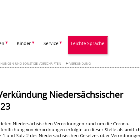
Suchen
en
Kinder
Service
Leichte Sprache
DNUNGEN UND SONSTIGE VORSCHRIFTEN
VERKÜNDUNG
l)Verkündung Niedersächsischer
023
kündeten Niedersächsischen Verordnungen rund um die Corona-
ffentlichung von Verordnungen erfolgte an dieser Stelle als
amtlic
tz 1 und Satz 2 des Niedersächsischen Gesetzes über Verordnunge