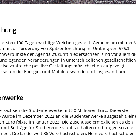
Bildrechte
:
iStock, FooT
chung
 ersten 100 Tagen wichtige Weichen gestellt: Gemeinsam mit der
gramm zur Förderung von Spitzenforschung im Umfang von 576,3
chwerpunkte der Agenda ‚zukunft.niedersachsen‘ sind vor allem di
undlegenden Veränderungen in unterschiedlichen gesellschaftlic
eise zahlreiche positive Gestaltungsmöglichkeiten aufgezeigt
eise um die Energie- und Mobilitätswende und insgesamt um
tenwerke
ersachsen die Studentenwerke mit 30 Millionen Euro. Die erste
ro wurde im Dezember 2022 an die Studentenwerke ausgezahlt, ein
nen Euro folgte im Januar 2023. Die Zuschüsse ermöglichen es den
und Beiträge für Studierende stabil zu halten und tragen so zu ei
en bei. Die landesweit 86 Volkshochschulen, Heimvolkshochschulen