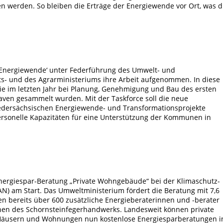
 werden. So bleiben die Erträge der Energiewende vor Ort, was d
 Energiewende‘
unter Federführung des Umwelt- und
ts- und des Agrarministeriums ihre Arbeit aufgenommen. In diese
die im letzten Jahr bei Planung, Genehmigung und Bau des ersten
ven gesammelt wurden. Mit der Taskforce soll die neue
iedersächsischen Energiewende- und Transformationsprojekte
rsonelle Kapazitäten für eine Unterstützung der Kommunen in
Energiespar-Beratung „Private Wohngebäude“ bei der Klimaschutz-
N) am Start. Das Umweltministerium fördert die Beratung mit 7,6
en bereits über 600 zusätzliche Energieberaterinnen und -berater
hen des Schornsteinfegerhandwerks. Landesweit können private
Häusern und Wohnungen nun kostenlose Energiesparberatungen i