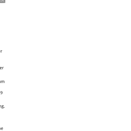
tK
er
er
zum
,9
ng,
he