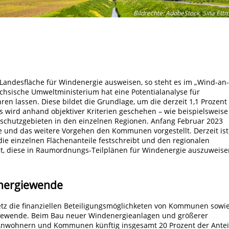
Bildrechte
:
AdobeStock, Sina Ett
Landesfläche für Windenergie ausweisen, so steht es im „Wind-an-
chsische Umweltministerium hat eine Potentialanalyse für
en lassen. Diese bildet die Grundlage, um die derzeit 1,1 Prozent
 wird anhand objektiver Kriterien geschehen – wie beispielsweise
lschutzgebieten in den einzelnen Regionen. Anfang Februar 2023
le und das weitere Vorgehen den Kommunen vorgestellt. Derzeit ist
die einzelnen Flächenanteile festschreibt und den regionalen
et, diese in Raumordnungs-Teilplänen für Windenergie auszuweise
Energiewende
setz die finanziellen Beteiligungsmöglichketen von Kommunen sowi
iewende. Beim Bau neuer Windenergieanlagen und größerer
Anwohnern und Kommunen künftig insgesamt 20 Prozent der Antei