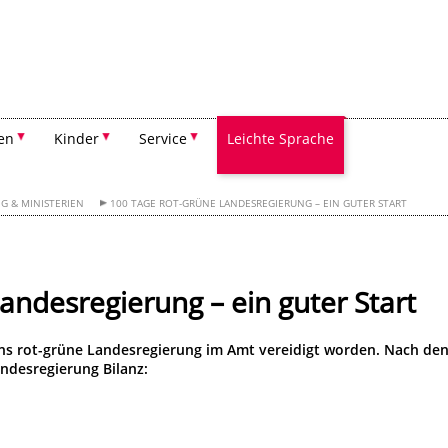
Suchen
en
Kinder
Service
Leichte Sprache
G & MINISTERIEN
100 TAGE ROT-GRÜNE LANDESREGIERUNG – EIN GUTER START
andesregierung – ein guter Start
ns rot-grüne Landesregierung im Amt vereidigt worden. Nach de
andesregierung Bilanz: