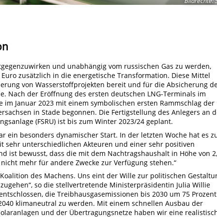
Bildrechte
:
S
on
entgegenzuwirken und unabhängig vom russischen Gas zu werden,
Euro zusätzlich in die energetische Transformation. Diese Mittel
ierung von Wasserstoffprojekten bereit und für die Absicherung d
de. Nach der Eröffnung des ersten deutschen LNG-Terminals im
 im Januar 2023 mit einem symbolischen ersten Rammschlag der
rsachsen in Stade begonnen. Die Fertigstellung des Anlegers an d
ngsanlage (FSRU) ist bis zum Winter 2023/24 geplant.
ar ein besonders dynamischer Start. In der letzten Woche hat es 
 sehr unterschiedlichen Akteuren und einer sehr positiven
d ist bewusst, dass die mit dem Nachtragshaushalt in Höhe von 2
 nicht mehr für andere Zwecke zur Verfügung stehen.“
Koalition des Machens. Uns eint der Wille zur politischen Gestaltu
gehen“, so die stellvertretende Ministerpräsidentin Julia Willie
 entschlossen, die Treibhausgasemissionen bis 2030 um 75 Prozent
2040 klimaneutral zu werden. Mit einem schnellen Ausbau der
olaranlagen und der Übertragungsnetze haben wir eine realistisc