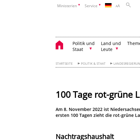
Ministerien
Service
A
A
Politik und
Land und
Them
Staat
Leute
STARTSEITE
POLITIK & STAAT
LANDESREGIERUN
100 Tage rot-grüne L
Am 8. November 2022 ist Niedersachse
ersten 100 Tagen zieht die rot-grüne L
Nachtragshaushalt