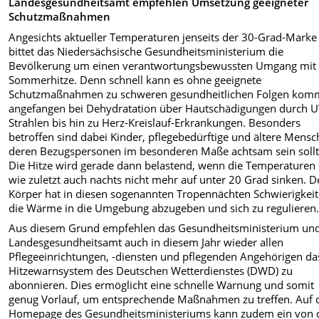
Landesgesundheitsamt empfehlen Umsetzung geeigneter
Schutzmaßnahmen
Angesichts aktueller Temperaturen jenseits der 30-Grad-Marke
bittet das Niedersächsische Gesundheitsministerium die
Bevölkerung um einen verantwortungsbewussten Umgang mit
Sommerhitze. Denn schnell kann es ohne geeignete
Schutzmaßnahmen zu schweren gesundheitlichen Folgen kom
angefangen bei Dehydratation über Hautschädigungen durch U
Strahlen bis hin zu Herz-Kreislauf-Erkrankungen. Besonders
betroffen sind dabei Kinder, pflegebedürftige und ältere Mensc
deren Bezugspersonen im besonderen Maße achtsam sein sollt
Die Hitze wird gerade dann belastend, wenn die Temperaturen
wie zuletzt auch nachts nicht mehr auf unter 20 Grad sinken. D
Körper hat in diesen sogenannten Tropennächten Schwierigkeit
die Wärme in die Umgebung abzugeben und sich zu regulieren
Aus diesem Grund empfehlen das Gesundheitsministerium un
Landesgesundheitsamt auch in diesem Jahr wieder allen
Pflegeeinrichtungen, -diensten und pflegenden Angehörigen da
Hitzewarnsystem des Deutschen Wetterdienstes (DWD) zu
abonnieren. Dies ermöglicht eine schnelle Warnung und somit
genug Vorlauf, um entsprechende Maßnahmen zu treffen. Auf 
Homepage des Gesundheitsministeriums kann zudem ein von 