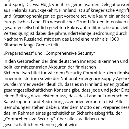
und Sport, Dr. Eva Högl, von ihrer gemeinsamen Delegationsre
aus Helsinki zurückgekehrt. Finnland ist auf kriegerische Angrif
und Katastrophenlagen so gut vorbereitet, wie kaum ein ander
europäisches Land. Ein wesentlicher Grund für den intensiven 
gesamtgesellschaftlich gelebten Fokus auf militärische und zivil
Verteidigung ist dabei die jahrhundertelange Bedrohung durch
Nachbarn Russland, mit dem das Land eine mehr als 1300
Kilometer lange Grenze teilt.
„Preparedness“ und „Comprehensive Security“
In den Gesprächen der drei deutschen Innenpolitikerinnen und 
politiker mit zentralen Akteuren der finnischen
Sicherheitsarchitektur wie dem Security Committee, dem finni
Innenministerium sowie der National Emergency Supply Agenc
wurde immer wieder deutlich, dass es in Finnland einen große
gesamtgesellschaftlichen Konsens gibt, dass jede und jeder Ein
einen Beitrag dazu leisten muss, dass das Land auf unterschied
Katastrophen- und Bedrohungsszenarien vorbereitet ist. Alle
Bemühungen stehen dabei unter dem Motto der „Preparedness
das im Rahmen eines ganzheitlichen Sicherheitsbegriffs, der
„Comprehensive Security“, über alle staatlichen und
gesellschaftlichen Ebenen gelebt wird.