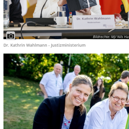
Bildrechte
:
MJ/ Nils H
Dr. Kathrin Wahlmann - Justizministerium