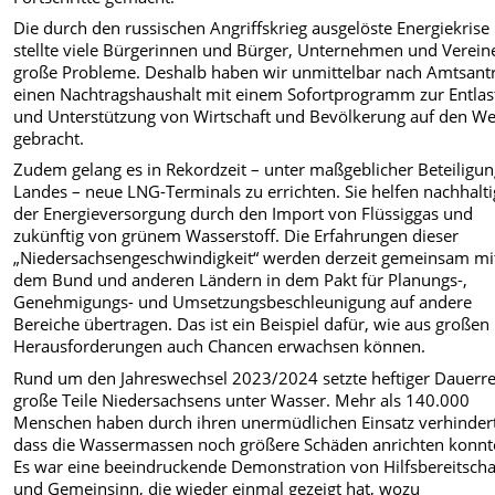
Die durch den russischen Angriffskrieg ausgelöste Energiekrise
stellte viele Bürgerinnen und Bürger, Unternehmen und Verein
große Probleme. Deshalb haben wir unmittelbar nach Amtsantr
einen Nachtragshaushalt mit einem Sofortprogramm zur Entla
und Unterstützung von Wirtschaft und Bevölkerung auf den W
gebracht.
Zudem gelang es in Rekordzeit – unter maßgeblicher Beteiligun
Landes – neue LNG-Terminals zu errichten. Sie helfen nachhalti
der Energieversorgung durch den Import von Flüssiggas und
zukünftig von grünem Wasserstoff. Die Erfahrungen dieser
„Niedersachsengeschwindigkeit“ werden derzeit gemeinsam mi
dem Bund und anderen Ländern in dem Pakt für Planungs-,
Genehmigungs- und Umsetzungsbeschleunigung auf andere
Bereiche übertragen. Das ist ein Beispiel dafür, wie aus großen
Herausforderungen auch Chancen erwachsen können.
Rund um den Jahreswechsel 2023/2024 setzte heftiger Dauerr
große Teile Niedersachsens unter Wasser. Mehr als 140.000
Menschen haben durch ihren unermüdlichen Einsatz verhinder
dass die Wassermassen noch größere Schäden anrichten konnt
Es war eine beeindruckende Demonstration von Hilfsbereitscha
und Gemeinsinn, die wieder einmal gezeigt hat, wozu