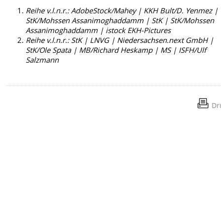
Reihe v.l.n.r.: AdobeStock/Mahey | KKH Bult/D. Yenmez |
StK/Mohssen Assanimoghaddamm | StK | StK/Mohssen
Assanimoghaddamm | istock EKH-Pictures
Reihe v.l.n.r.: StK | LNVG | Niedersachsen.next GmbH |
StK/Ole Spata | MB/Richard Heskamp | MS | ISFH/Ulf
Salzmann
Dr