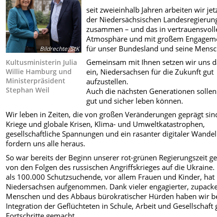
seit zweieinhalb Jahren arbeiten wir jetz
der Niedersächsischen Landesregierun
zusammen – und das in vertrauensvoll
Atmosphäre und mit großem Engagem
für unser Bundesland und seine Mensc
Bildrechte
:
StK
Gemeinsam mit Ihnen setzen wir uns d
Kultusministerin Julia
Willie Hamburg und
ein, Niedersachsen für die Zukunft gut
Ministerpräsident
aufzustellen.
Stephan Weil
Auch die nächsten Generationen sollen
gut und sicher leben können.
Wir leben in Zeiten, die von großen Veränderungen geprägt sin
Kriege und globale Krisen, Klima- und Umweltkatastrophen,
gesellschaftliche Spannungen und ein rasanter digitaler Wandel
fordern uns alle heraus.
So war bereits der Beginn unserer rot-grünen Regierungszeit g
von den Folgen des russischen Angriffskrieges auf die Ukraine
als 100.000 Schutzsuchende, vor allem Frauen und Kinder, hat
Niedersachsen aufgenommen. Dank vieler engagierter, zupack
Menschen und des Abbaus bürokratischer Hürden haben wir be
Integration der Geflüchteten in Schule, Arbeit und Gesellschaft
Fortschritte gemacht.