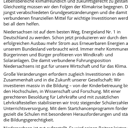
Lebensbereiche klimafreundlich und zukunftsgerecht zu gestalt
Gleichzeitig müssen wir den Folgen der Klimakrise begegnen. D
jüngst verabschiedeten Grundgesetzänderungen und die damit
verbundenen finanziellen Mittel für wichtige Investitionen wer
bei all dem helfen.
Niedersachsen ist auf dem besten Weg, Energieland Nr. 1 in
Deutschland zu werden. Schon jetzt produzieren wir durch den
erfolgreichen Ausbau mehr Strom aus Erneuerbaren Energien al
unserem Bundesland verbraucht wird. Immer mehr Kommune
Bürgerinnen und Bürger profitieren von Windkraft- und
Solaranlagen. Die damit verbundene Führungsposition
Niedersachsens ist gut für unsere Wirtschaft und für das Klima.
Große Veränderungen erfordern zugleich Investitionen in den
Zusammenhalt und in die Zukunft unserer Gesellschaft: Wir
investieren massiv in die Bildung – von der Kinderbetreuung bi
den Hochschulen, in Wissenschaft und Forschung. Mit einer
gerechteren Besoldung für Lehrkräfte und mit zusätzlichen
Lehrkräftestellen stabilisieren wir trotz steigender Schülerzahle
Unterrichtsversorgung. Mit dem Startchancenprogramm förder
gezielt die Schulen mit besonderen Herausforderungen und st
die Bildungsgerechtigkeit.
Niedersachsen ist gut aufgestellt. Es wird seinen Beitrag leisten 