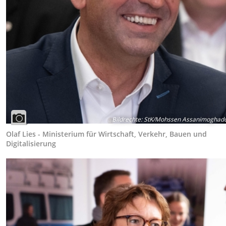
Bildrechte
:
StK/Mohssen Assanimogha
Olaf Lies - Ministerium für Wirtschaft, Verkehr, Bauen und
Digitalisierung