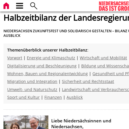
Halbzeitbilanz der Landesregieru
NIEDERSACHSEN ZUKUNFTSFEST UND SOLIDARISCH GESTALTEN – BILANZ
AUSBLICK
Themenüberblick unserer Halbzeitbilanz
:
Vorwort
|
Energie und Klimaschutz
|
Wirtschaft und Mobilität
Digitalisierung und Beschleunigung
|
Bildung und Wissenscha
Wohnen, Bauen und Regionalentwicklung
|
Gesundheit und Pf
Migration und Integration
|
Sicherheit und Rechtsstaat
Umwelt- und Naturschutz
|
Landwirtschaft und Verbrauchers
Sport und Kultur
|
Finanzen
|
Ausblick
Liebe
Niedersächsinnen und
Niedersachsen,