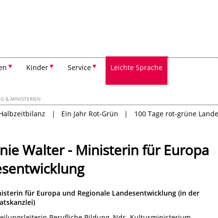
Suchen
en
Kinder
Service
Leichte Sprache
G & MINISTERIEN
Halbzeitbilanz
Ein Jahr Rot-Grün
100 Tage rot-grüne Landes
ie Walter - Ministerin für Europa
esentwicklung
isterin für Europa und Regionale Landesentwicklung (in der
atskanzlei)
eilungsleiterin Berufliche Bildung, Nds. Kultusministerium