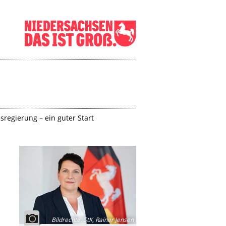
regierung – ein guter Start
Bildrechte
:
StK, Rainer Jensen