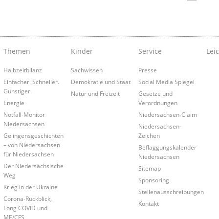
Themen
Kinder
Service
Lei
Halbzeitbilanz
Sachwissen
Presse
Einfacher. Schneller.
Demokratie und Staat
Social Media Spiegel
Günstiger.
Natur und Freizeit
Gesetze und
Energie
Verordnungen
Notfall-Monitor
Niedersachsen-Claim
Niedersachsen
Niedersachsen-
Gelingensgeschichten
Zeichen
– von Niedersachsen
Beflaggungskalender
für Niedersachsen
Niedersachsen
Der Niedersächsische
Sitemap
Weg
Sponsoring
Krieg in der Ukraine
Stellenausschreibungen
Corona-Rückblick,
Kontakt
Long COVID und
ME/CFS