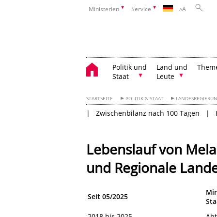
Ministerien
Service
A
A
Politik und
Land und
Them
Staat
Leute
STARTSEITE
POLITIK & STAAT
LANDESREGIERUN
Zwischenbilanz nach 100 Tagen
Lebenslauf von Melan
und Regionale Land
Min
Seit 05/2025
Sta
2018 bis 2025
Abt