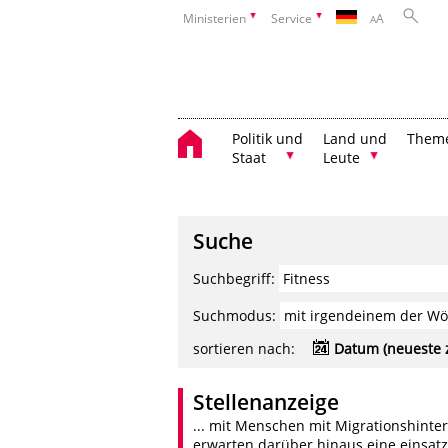
Ministerien
Service
A
A
Politik und
Land und
Them
Staat
Leute
Suche
Suchbegriff:
Suchmodus:
sortieren nach:
Datum (neueste 
Stellenanzeige
... mit Menschen mit Migrationshinter
erwarten darüber hinaus eine einsatzf