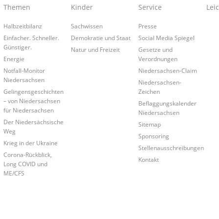
Themen
Kinder
Service
Lei
Halbzeitbilanz
Sachwissen
Presse
Einfacher. Schneller.
Demokratie und Staat
Social Media Spiegel
Günstiger.
Natur und Freizeit
Gesetze und
Energie
Verordnungen
Notfall-Monitor
Niedersachsen-Claim
Niedersachsen
Niedersachsen-
Gelingensgeschichten
Zeichen
– von Niedersachsen
Beflaggungskalender
für Niedersachsen
Niedersachsen
Der Niedersächsische
Sitemap
Weg
Sponsoring
Krieg in der Ukraine
Stellenausschreibungen
Corona-Rückblick,
Kontakt
Long COVID und
ME/CFS