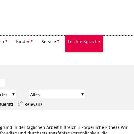
Suchen
en
Kinder
Service
Leichte Sprache
zuerst)
Relevanz
grund in der täglichen Arbeit hilfreich  körperliche
Fitness
Wir
reudige und durchsetzungsfähige Persönlichkeit, die ...