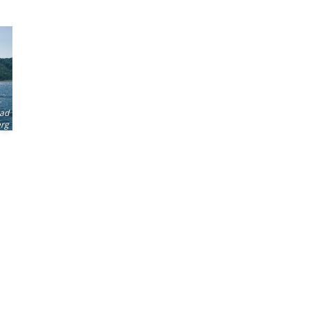
Bad
erg