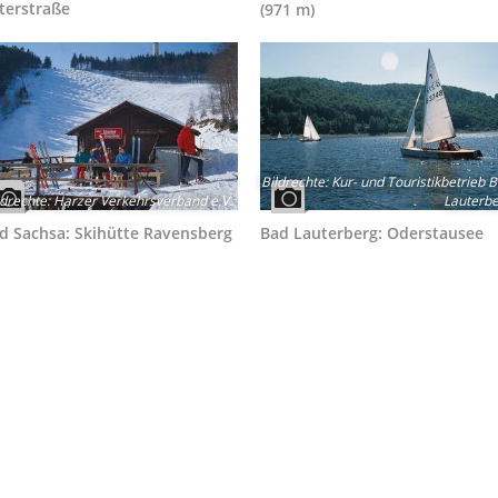
terstraße
(971 m)
Bildrechte
:
Kur- und Touristikbetrieb 
ldrechte
:
Harzer Verkehrsverband e.V.
Lauterb
d Sachsa: Skihütte Ravensberg
Bad Lauterberg: Oderstausee