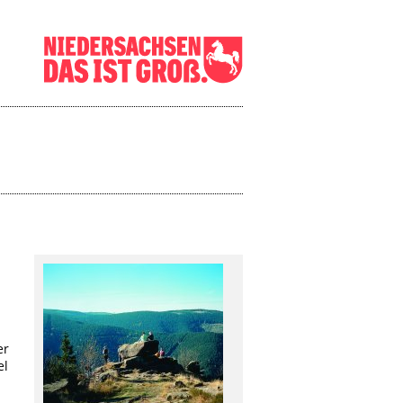
er
el