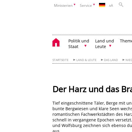
Ministerien
Service
A
A
Politik und
Land und
Them
Staat
Leute
STARTSEITE
LAND & LEUTE
DAS LAND
NIE
Der Harz und das B
Tief eingeschnittene Täler, Berge mit u
bunte Bergwiesen und klare Seen wechs
romantischen Fachwerkstädten des Harz
schnell in vergangene Epochen versetzt.
und Wolfsburg zeichnen sich ebenso du
aus.