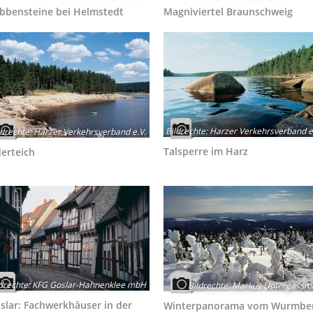
bbensteine bei Helmstedt
Magniviertel Braunschweig
Bildrechte
:
Harzer Verkehrsverband e
ldrechte
:
Harzer Verkehrsverband e.V.
Talsperre im Harz
erteich
ldrechte
:
KFG Goslar-Hahnenklee mbH
Bildrechte
:
Markus Untergassma
slar: Fachwerkhäuser in der
Winterpanorama vom Wurmbe