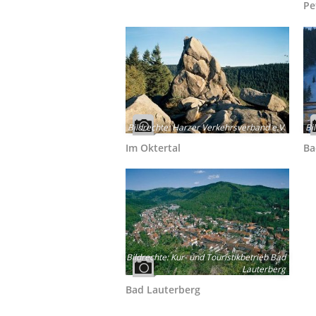
Pe
Bildrechte
:
Harzer Verkehrsverband e.V.
Bi
Im Oktertal
Ba
Bildrechte
:
Kur- und Touristikbetrieb Bad
Lauterberg
Bad Lauterberg