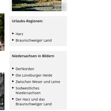
Bildrechte
:
TourismusMarketing
Niedersachsen GmbH
Urlaubs-Regionen:
Harz
Braunschweiger Land
tel
KG
Niedersachsen in Bildern
DerNorden
Die Lüneburger Heide
Zwischen Weser und Leine
Südwestliches
Niedersachsen
Der Harz und das
adt
Braunschweiger Land
hiv