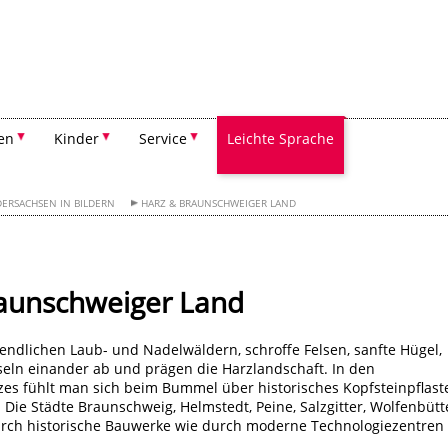
Suchen
en
Kinder
Service
Leichte Sprache
DERSACHSEN IN BILDERN
HARZ & BRAUNSCHWEIGER LAND
raunschweiger Land
nendlichen Laub- und Nadelwäldern, schroffe Felsen, sanfte Hügel,
eln einander ab und prägen die Harzlandschaft. In den
es fühlt man sich beim Bummel über historisches Kopfsteinpflast
 Die Städte Braunschweig, Helmstedt, Peine, Salzgitter, Wolfenbütt
rch historische Bauwerke wie durch moderne Technologiezentren