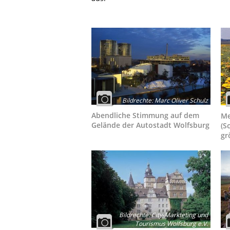
Bildrechte
:
Marc Oliver Schulz
Abendliche Stimmung auf dem
Me
Gelände der Autostadt Wolfsburg
(S
gr
Bildrechte
:
City-Markteting und
Tourismus Wolfsburg e.V.