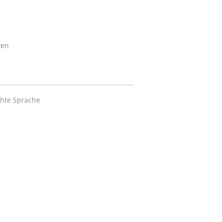
ken
chte Sprache