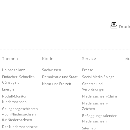
Druc
Themen
Kinder
Service
Lei
Halbzeitbilanz
Sachwissen
Presse
Einfacher. Schneller.
Demokratie und Staat
Social Media Spiegel
Günstiger.
Natur und Freizeit
Gesetze und
Energie
Verordnungen
Notfall-Monitor
Niedersachsen-Claim
Niedersachsen
Niedersachsen-
Gelingensgeschichten
Zeichen
– von Niedersachsen
Beflaggungskalender
für Niedersachsen
Niedersachsen
Der Niedersächsische
Sitemap