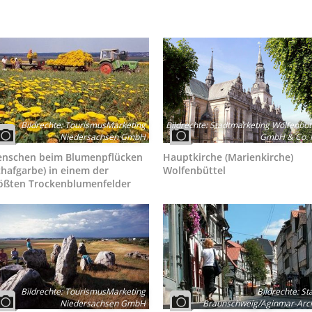
Bildrechte
:
TourismusMarketing
Bildrechte
:
Stadtmarketing Wolfenbüt
Niedersachsen GmbH
GmbH & Co. 
nschen beim Blumenpflücken
Hauptkirche (Marienkirche)
chafgarbe) in einem der
Wolfenbüttel
ößten Trockenblumenfelder
Bildrechte
:
TourismusMarketing
Bildrechte
:
St
Niedersachsen GmbH
Braunschweig/Aginmar-Arc