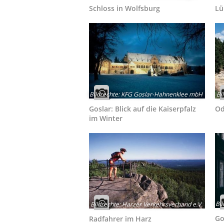
Schloss in Wolfsburg
Lü
Bildrechte
:
KFG Goslar-Hahnenklee mbH
Bi
Goslar: Blick auf die Kaiserpfalz
Od
im Winter
Bi
Bildrechte
:
Harzer Verkehrsverband e.V.
Go
Radfahrer im Harz