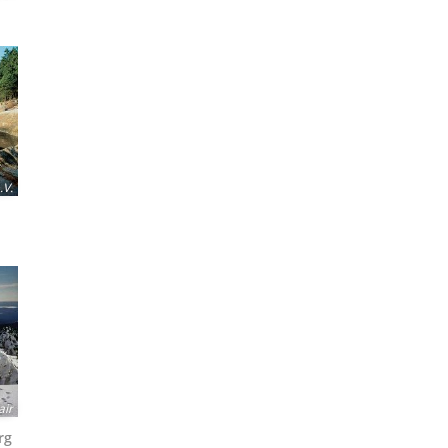
.V.
ir
rg