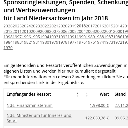
Sponsoringleistungen, Spenden, Schenkun
und Werbezuwendungen
für Land Niedersachsen im Jahr 2018
2026
2025
2024
2023
2022
2021
2020
2019
2018
2017
2016
2015
2014
20
2012
2011
2010
2009
2008
2007
2006
2005
2004
2003
2002
2001
2000
19
1998
1997
1996
1995
1994
1993
1992
1991
1990
1989
1988
1987
1986
19
1984
1983
1982
1981
1980
1979
1978
1977
1976
1975
1974
1973
1972
19
1970
Einige Behörden und Ressorts veröffentlichen Zuwendungen in
eigenen Listen und werden hier nur kumuliert dargestellt.
Für mehr Informationen zu diesen Zuwendungen klicken Sie au
entsprechenden Link in der Ergebnisliste.
Empfangendes Ressort
Wert
Stand
Nds. Finanzministerium
1.998,00 €
27.11.
Nds. Ministerium für Inneres und
122.639,38 €
09.05.
Sport