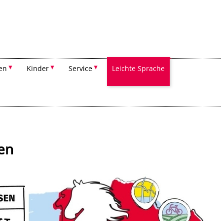
Suchen
en
Kinder
Service
Leichte Sprache
N
en