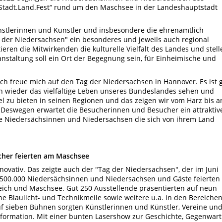
„Stadt.Land.Fest“ rund um den Maschsee in der Landeshauptstadt
ünstlerinnen und Künstler und insbesondere die ehrenamtlich
er Niedersachsen" ein besonderes und jeweils auch regional
ieren die Mitwirkenden die kulturelle Vielfalt des Landes und stell
nstaltung soll ein Ort der Begegnung sein, für Einheimische und
Ich freue mich auf den Tag der Niedersachsen in Hannover. Es ist 
n wieder das vielfältige Leben unseres Bundeslandes sehen und
l zu bieten in seinen Regionen und das zeigen wir vom Harz bis a
 Deswegen erwartet die Besucherinnen und Besucher ein attraktiv
e Niedersächsinnen und Niedersachsen die sich von ihrem Land
her feierten am Maschsee
nnovativ. Das zeigte auch der "Tag der Niedersachsen", der im Juni
 500.000 Niedersächsinnen und Niedersachsen und Gäste feierten
eich und Maschsee.
Gut 250 Ausstellende präsentierten auf neun
e Blaulicht- und Technikmeile sowie weitere u.a. in den Bereiche
uf sieben Bühnen sorgten Künstlerinnen und Künstler, Vereine un
formation. Mit einer bunten Lasershow zur Geschichte, Gegenwart