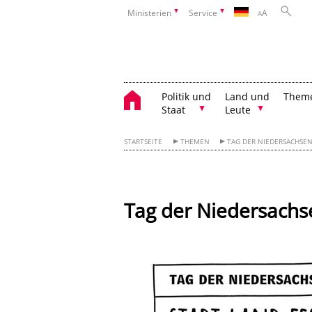
Ministerien
Service
A
A
Politik und
Land und
Them
Staat
Leute
STARTSEITE
THEMEN
TAG DER NIEDERSACHSE
Tag der Niedersachs