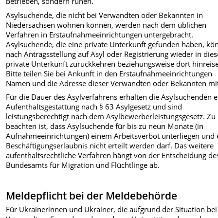
betrieben, sondern ruhen.
Asylsuchende, die nicht bei Verwandten oder Bekannten in
Niedersachsen wohnen können, werden nach dem üblichen
Verfahren in Erstaufnahmeeinrichtungen untergebracht.
Asylsuchende, die eine private Unterkunft gefunden haben, kö
nach Antragsstellung auf Asyl oder Registrierung wieder in dies
private Unterkunft zurückkehren beziehungsweise dort hinreis
Schematische Darstellung zur Anspruchsberechtigung nach § 
Bitte teilen Sie bei Ankunft in den Erstaufnahmeeinrichtungen
Aufenthaltsgesetz
Namen und die Adresse dieser Verwandten oder Bekannten mit
Für die Dauer des Asylverfahrens erhalten die Asylsuchenden e
Aufenthaltsgestattung nach § 63 Asylgesetz und sind
leistungsberechtigt nach dem Asylbewerberleistungsgesetz. Zu
beachten ist, dass Asylsuchende für bis zu neun Monate (in
Aufnahmeeinrichtungen) einem Arbeitsverbot unterliegen und 
Beschäftigungserlaubnis nicht erteilt werden darf. Das weitere
aufenthaltsrechtliche Verfahren hängt von der Entscheidung de
Bundesamts für Migration und Flüchtlinge ab.
Meldepflicht bei der Meldebehörde
Für Ukrainerinnen und Ukrainer, die aufgrund der Situation bei