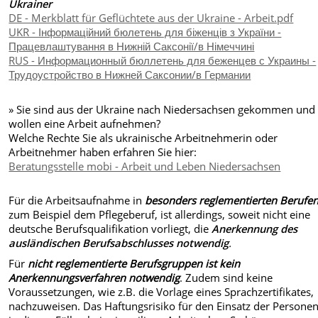
Ukrainer
DE - Merkblatt für Geflüchtete aus der Ukraine - Arbeit.pdf
UKR - Інформаційний бюлетень для біженців з України -
Працевлаштування в Нижній Саксонії/в Німеччині
RUS - Информационный бюллетень для беженцев с Украины -
Трудоустройство в Нижней Саксонии/в Германии
» Sie sind aus der Ukraine nach Niedersachsen gekommen und
wollen eine Arbeit aufnehmen?
Welche Rechte Sie als ukrainische Arbeitnehmerin oder
Arbeitnehmer haben erfahren Sie hier:
Beratungsstelle mobi - Arbeit und Leben Niedersachsen
Für die Arbeitsaufnahme in
besonders reglementierten Berufe
zum Beispiel dem Pflegeberuf, ist allerdings, soweit nicht eine
deutsche Berufsqualifikation vorliegt, die
Anerkennung des
ausländischen Berufsabschlusses notwendig
.
Für
nicht reglementierte Berufsgruppen ist kein
Anerkennungsverfahren notwendig
. Zudem sind keine
Voraussetzungen, wie z.B. die Vorlage eines Sprachzertifikates,
nachzuweisen. Das Haftungsrisiko für den Einsatz der Personen 