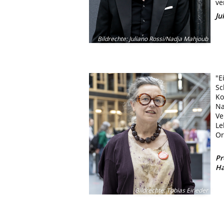
ve
Ju
Bildrechte
:
Juliano Rossi/Nadja Mahjoub
"E
Sc
Ko
Na
Ve
Le
Or
Pr
Ha
Bildrechte
:
Tobias Eineder