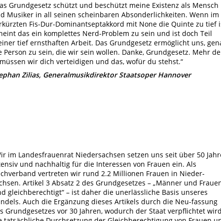
as Grundgesetz schützt und beschützt meine Existenz als Mensch
d Musiker in all seinen scheinbaren Absonderlichkeiten. Wenn im
rkürzten Fis-Dur-Dominantseptakkord mit None die Quinte zu tief i
heint das ein komplettes Nerd-Problem zu sein und ist doch Teil
iner tief ernsthaften Arbeit. Das Grundgesetz ermöglicht uns, gen
e Person zu sein, die wir sein wollen. Danke, Grundgesetz. Mehr d
 müssen wir dich verteidigen und das, wofür du stehst.“
ephan Zilias, Generalmusikdirektor Staatsoper Hannover
ir im Landesfrauenrat Niedersachsen setzen uns seit über 50 Jah
tensiv und nachhaltig für die Interessen von Frauen ein. Als
chverband vertreten wir rund 2.2 Millionen Frauen in Nieder-
chsen. Artikel 3 Absatz 2 des Grundgesetzes – „Männer und Fraue
nd gleichberechtigt“ – ist daher die unerlässliche Basis unseres
ndels. Auch die Ergänzung dieses Artikels durch die Neu-fassung
s Grundgesetzes vor 30 Jahren, wodurch der Staat verpflichtet wird
e tatsächliche Durchsetzung der Gleichberechtigung von Frauen u