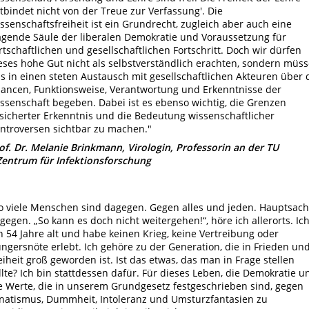
tbindet nicht von der Treue zur Verfassung'. Die
ssenschaftsfreiheit ist ein Grundrecht, zugleich aber auch eine
agende Säule der liberalen Demokratie und Voraussetzung für
rtschaftlichen und gesellschaftlichen Fortschritt. Doch wir dürfen
eses hohe Gut nicht als selbstverständlich erachten, sondern müs
s in einen steten Austausch mit gesellschaftlichen Akteuren über 
ancen, Funktionsweise, Verantwortung und Erkenntnisse der
ssenschaft begeben. Dabei ist es ebenso wichtig, die Grenzen
sicherter Erkenntnis und die Bedeutung wissenschaftlicher
ntroversen sichtbar zu machen."
of. Dr. Melanie Brinkmann, Virologin, Professorin an der TU
Zentrum für Infektionsforschung
o viele Menschen sind dagegen. Gegen alles und jeden. Hauptsac
gegen. „So kann es doch nicht weitergehen!“, höre ich allerorts. Ic
n 54 Jahre alt und habe keinen Krieg, keine Vertreibung oder
ngersnöte erlebt. Ich gehöre zu der Generation, die in Frieden un
eiheit groß geworden ist. Ist das etwas, das man in Frage stellen
llte? Ich bin stattdessen dafür. Für dieses Leben, die Demokratie u
e Werte, die in unserem Grundgesetz festgeschrieben sind, gegen
natismus, Dummheit, Intoleranz und Umsturzfantasien zu