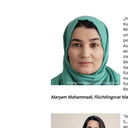
„I
Ku
Mi
un
pe
Au
wi
si
Me
da
fü
mo
Bildrechte
:
Maryam Mohammadi
fü
Re
Maryam Mohammadi, Flüchtlingsrat Nie
"A
5,
Wi