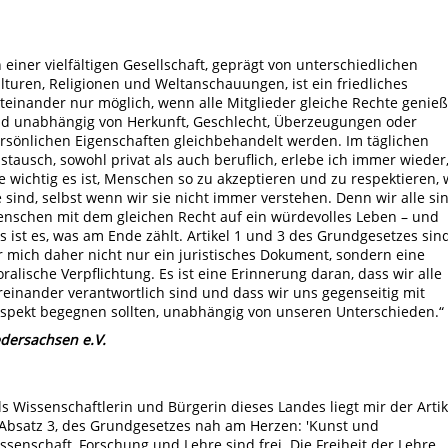
n einer vielfältigen Gesellschaft, geprägt von unterschiedlichen
lturen, Religionen und Weltanschauungen, ist ein friedliches
teinander nur möglich, wenn alle Mitglieder gleiche Rechte genie
d unabhängig von Herkunft, Geschlecht, Überzeugungen oder
rsönlichen Eigenschaften gleichbehandelt werden. Im täglichen
stausch, sowohl privat als auch beruflich, erlebe ich immer wieder
e wichtig es ist, Menschen so zu akzeptieren und zu respektieren, 
e sind, selbst wenn wir sie nicht immer verstehen. Denn wir alle si
nschen mit dem gleichen Recht auf ein würdevolles Leben – und
s ist es, was am Ende zählt. Artikel 1 und 3 des Grundgesetzes sin
r mich daher nicht nur ein juristisches Dokument, sondern eine
ralische Verpflichtung. Es ist eine Erinnerung daran, dass wir alle
reinander verantwortlich sind und dass wir uns gegenseitig mit
spekt begegnen sollten, unabhängig von unseren Unterschieden.“
dersachsen e.V.
ls Wissenschaftlerin und Bürgerin dieses Landes liegt mir der Artik
 Absatz 3, des Grundgesetzes nah am Herzen: 'Kunst und
ssenschaft, Forschung und Lehre sind frei. Die Freiheit der Lehre