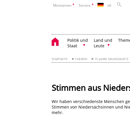
Ministerien
Service
A
A
Politik und
Land und
Them
Staat
Leute
STARTSEITE
THEMEN
75 JAHRE GRUNDGESETZ
Stimmen aus Nieder
Wir haben verschiedenste Menschen gef
Stimmen von Niedersächsinnen und Niede
mehr.