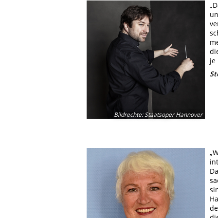
„D
un
ve
sc
me
di
je
St
Bildrechte
:
Staatsoper Hannover
„W
in
Da
sa
si
Ha
de
di