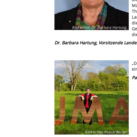
Mä
Th
La
di
Bildrechte
:
Dr. Barbara Hartung,
Ge
di
Dr. Barbara Hartung, Vorsitzende Land
„D
ei
Pa
Bildrechte
:
Pascal Reuter