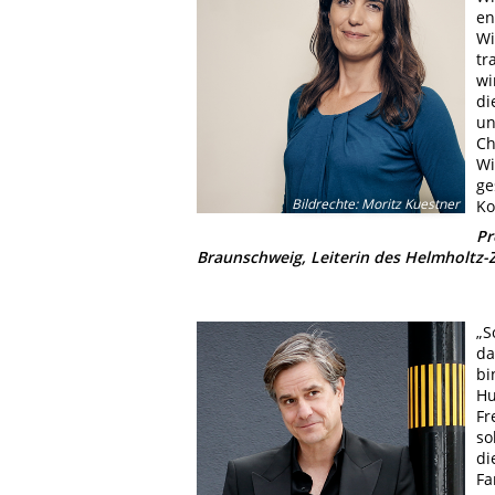
en
Wi
tr
wi
di
un
Ch
Wi
ge
Bildrechte
:
Moritz Kuestner
Ko
Pr
Braunschweig, Leiterin des Helmholtz-
„S
da
bi
Hu
Fr
so
di
Fa