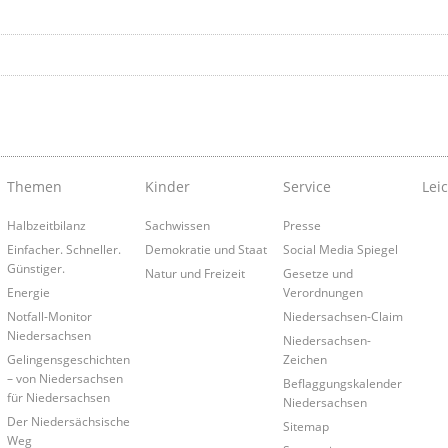
Themen
Kinder
Service
Lei
Halbzeitbilanz
Sachwissen
Presse
Einfacher. Schneller.
Demokratie und Staat
Social Media Spiegel
Günstiger.
Natur und Freizeit
Gesetze und
Energie
Verordnungen
Notfall-Monitor
Niedersachsen-Claim
Niedersachsen
Niedersachsen-
Gelingensgeschichten
Zeichen
– von Niedersachsen
Beflaggungskalender
für Niedersachsen
Niedersachsen
Der Niedersächsische
Sitemap
Weg