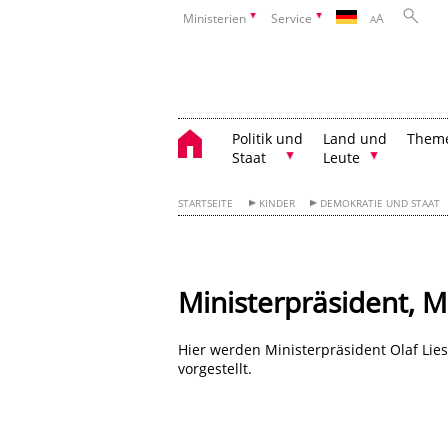
Ministerien
Service
A
A
Politik und
Land und
Them
Staat
Leute
STARTSEITE
KINDER
DEMOKRATIE UND STAAT
Ministerpräsident, M
Hier werden Ministerpräsident Olaf Lie
vorgestellt.