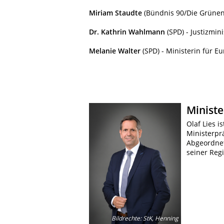
Miriam Staudte
(Bündnis 90/Die Grünen)
Dr. Kathrin Wahlmann
(SPD) - Justizmini
Melanie Walter
(SPD) - Ministerin für 
Ministe
Olaf Lies i
Ministerpr
Abgeordnet
seiner Reg
Bildrechte
:
StK, Henning