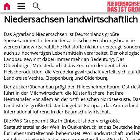
Niedersachsen landwirtschaftlich
Das Agrarland Niedersachsen ist Deutschlands größte
Speisekammer. In der niedersächsischen Ernährungsbranche
werden landwirtschaftliche Rohstoffe nicht nur erzeugt, sonder
auch zu hochwertigen Lebensmitteln verarbeitet. Der ökologis
Landbau gewinnt dabei immer mehr an Bedeutung. Das
Oldenburger Münsterland ist das Zentrum der deutschen
Fleischproduktion, die Veredelungswirtschaft verteilt sich auf d
Landkreise Vechta, Cloppenburg und Oldenburg.
Der Zuckerrübenanbau prägt den Hildesheimer Raum, Ostfries
führt in der Milchwirtschaft, die Küstenfischerei hat ihre
Heimathäfen vor allem an der ostfriesischen Nordseeküste. Das
Land ist das größte Obstanbaugebiet Europas, das Ammerland 
international führend in der Baumschulwirtschaft.
Die KWS-Gruppe mit Sitz in Einbeck ist der viertgrößte
Saatguthersteller der Welt. In Quakenbrück ist das Deutsche Ins
für Lebensmitteltechnik beheimatet. Wo Landwirtschaft und le
mittelverarbeitende Industrie den zweitgrößten Wirtschaftszwe