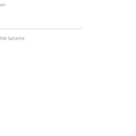
ken
chte Sprache