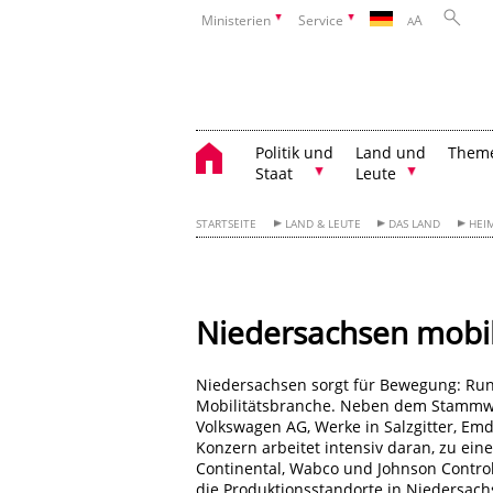
Ministerien
Service
A
A
Politik und
Land und
Them
Staat
Leute
STARTSEITE
LAND & LEUTE
DAS LAND
HEIM
Niedersachsen mobi
Niedersachsen sorgt für Bewegung: Run
Mobilitätsbranche. Neben dem Stammwer
Volkswagen AG, Werke in Salzgitter, E
Konzern arbeitet intensiv daran, zu ein
Continental, Wabco und Johnson Controls
die Produktionsstandorte in Niedersach