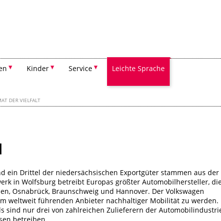
Suchen
en
Kinder
Service
Leichte Sprache
AT DER VIELFALT
l
d ein Drittel der niedersächsischen Exportgüter stammen aus der
k in Wolfsburg betreibt Europas größter Automobilhersteller, di
mden, Osnabrück, Braunschweig und Hannover. Der Volkswagen
em weltweit führenden Anbieter nachhaltiger Mobilität zu werden.
 sind nur drei von zahlreichen Zulieferern der Automobilindustri
sen betreiben.