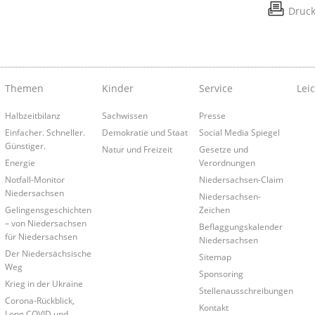
Druc
Themen
Kinder
Service
Lei
Halbzeitbilanz
Sachwissen
Presse
Einfacher. Schneller.
Demokratie und Staat
Social Media Spiegel
Günstiger.
Natur und Freizeit
Gesetze und
Energie
Verordnungen
Notfall-Monitor
Niedersachsen-Claim
Niedersachsen
Niedersachsen-
Gelingensgeschichten
Zeichen
– von Niedersachsen
Beflaggungskalender
für Niedersachsen
Niedersachsen
Der Niedersächsische
Sitemap
Weg
Sponsoring
Krieg in der Ukraine
Stellenausschreibungen
Corona-Rückblick,
Kontakt
Long COVID und