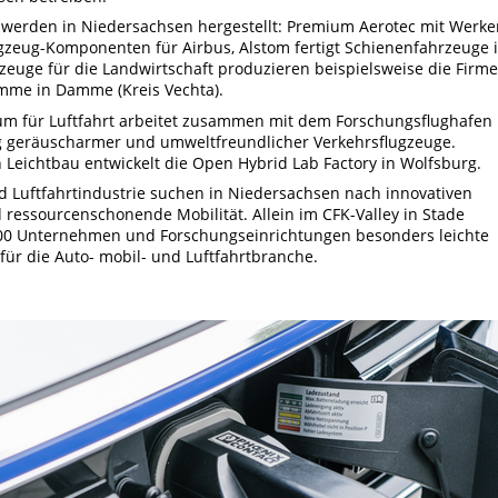
werden in Niedersachsen hergestellt: Premium Aerotec mit Werke
gzeug-Komponenten für Airbus, Alstom fertigt Schienenfahrzeuge 
hrzeuge für die Landwirtschaft produzieren beispielsweise die Firm
imme in Damme (Kreis Vechta).
m für Luftfahrt arbeitet zusammen mit dem Forschungsflughafen
g geräuscharmer und umweltfreundlicher Verkehrsflugzeuge.
 Leichtbau entwickelt die Open Hybrid Lab Factory in Wolfsburg.
 Luftfahrtindustrie suchen in Niedersachsen nach innovativen
ressourcenschonende Mobilität. Allein im CFK-Valley in Stade
100 Unternehmen und Forschungseinrichtungen besonders leichte
 für die Auto- mobil- und Luftfahrtbranche.