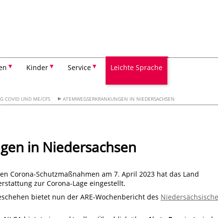
Suchen
en
Kinder
Service
Leichte Sprache
G COVID UND ME/CFS
ATEMWEGSERKRANKUNGEN IN NIEDERSACHSEN
en in Niedersachsen
chen Corona-Schutzmaßnahmen am 7. April 2023 hat das Land
rstattung zur Corona-Lage eingestellt.
geschehen bietet nun der ARE-Wochenbericht des
Niedersächsisch