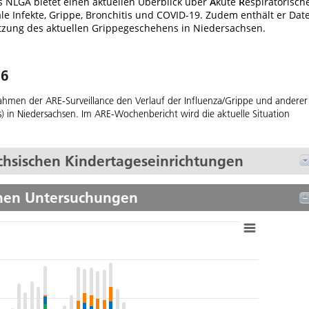
 NLGA bietet einen aktuellen Überblick über
A
kute
R
espiratorisch
le Infekte, Grippe, Bronchitis und COVID-19. Zudem enthält er Dat
zung des aktuellen Grippegeschehens in Niedersachsen.