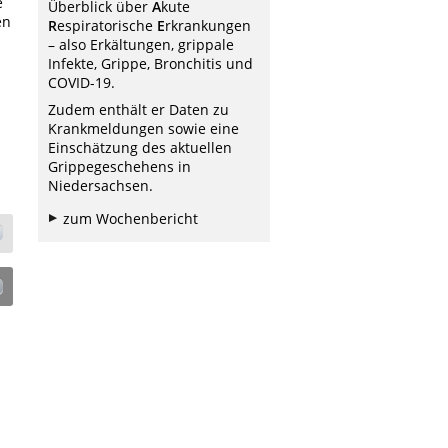
e
Überblick über
A
kute
en
R
espiratorische
E
rkrankungen
– also Erkältungen, grippale
Infekte, Grippe, Bronchitis und
COVID-19.
Zudem enthält er Daten zu
Krankmeldungen sowie eine
Einschätzung des aktuellen
Grippegeschehens in
Niedersachsen.
zum Wochenbericht