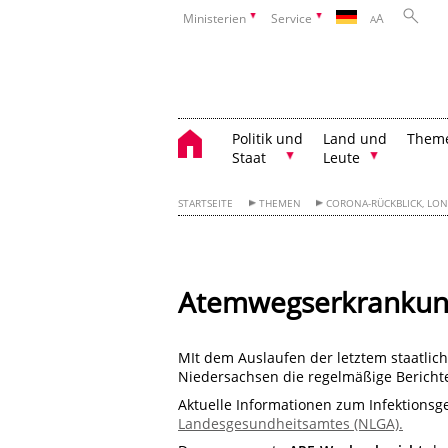
Ministerien
Service
A
A
Politik und
Land und
Them
Staat
Leute
STARTSEITE
THEMEN
CORONA-RÜCKBLICK, LON
Atemwegserkrankung
MIt dem Auslaufen der letztem staatli
Niedersachsen die regelmäßige Berichte
Aktuelle Informationen zum Infektions
Landesgesundheitsamtes (NLGA).