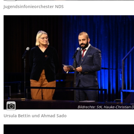
Jugendsinfonieorchester NDS
Bildrechte
:
StK, Hauke-Christian Di
Ursula Bettin und Ahmad Sado