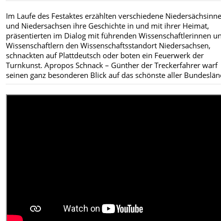
Im Laufe des Festaktes erzählten verschiedene Niedersächsinn
und Niedersachsen ihre Geschichte in und mit ihrer Heimat,
präsentierten im Dialog mit führenden Wissenschaftlerinnen u
Wissenschaftlern den Wissenschaftsstandort Niedersachsen,
schnackten auf Plattdeutsch oder boten ein Feuerwerk der
Turnkunst. Apropos Schnack – Günther der Treckerfahrer warf
seinen ganz besonderen Blick auf das schönste aller Bundeslän