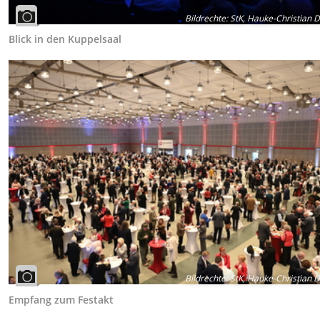
Bildrechte
:
StK, Hauke-Christian Di
Blick in den Kuppelsaal
Bildrechte
:
StK, Hauke-Christian Di
Empfang zum Festakt