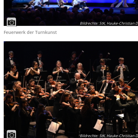
Bildrechte
:
StK, Hauke-Christian Di
Feuerwerk der Turnkunst
Bildrechte
:
StK, Hauke-Christian Di