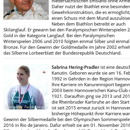
niedersächsischen Emsland ohne Arme
Daher nutzt der Biathlet eine besonder
Gewehrkonstruktion, die es ermöglicht
Bildrechte
:
picture alliance
/ DBS
einen Schuss mit dem Mund auszulöse
Neben dem Biathlon betreibt er auch
Skilanglauf. Er gewann bei den Paralympischen Winterspielen 
Gold in der Kategorie Langlauf. Bei den Paralympischen
Winterspielen 2006 und 2010 folgten einmal Silber und einmal
Bronze. Für den Gewinn der Goldmedaille im Jahre 2002 erhielt
das Silberne Lorbeerblatt der Bundesrepublik Deutschland.
Sabrina Hering-Pradler
ist eine deutsc
Kanutin. Geboren wurde sie am 16. Fe
1992 in Gehrden in der Region Hannov
Ihre Karriere im Kanurennsport begann
2003 beim Hannoverschen Kanu-Club 
1921. Daraufhin ging sie 2013 und 201
die Rheinbrüder Karlsruhe an den Star
Bildrechte
:
PaddelHansel,
ist seit 2015 erneut zurück in Hannove
bisherige Höhepunkt ihrer Karriere war
Gewinn der Silbermedaille bei den Olympischen Sommerspiel
2016 in Rio de Janeiro. Dafür erhielt sie am 01. November 201