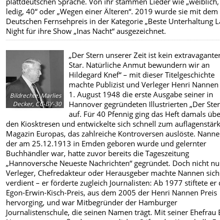
plattdeutschen Sprache. Von ihr stammen Lieder wie „weiblich,
ledig, 40“ oder „Wegen einer Älteren“. 2019 wurde sie mit dem
Deutschen Fernsehpreis in der Kategorie „Beste Unterhaltung L
Night für ihre Show „Inas Nacht“ ausgezeichnet.
„Der Stern unserer Zeit ist kein extravagante
Star. Natürliche Anmut bewundern wir an
Hildegard Knef“ – mit dieser Titelgeschichte
machte Publizist und Verleger Henri Nanne
1. August 1948 die erste Ausgabe seiner in
Bildrechte
:
Marlies
Hannover gegründeten Illustrierten „Der Ste
Decker, CC-BY-30
auf. Für 40 Pfennig ging das Heft damals üb
den Kiosktresen und entwickelte sich schnell zum auflagenstär
Magazin Europas, das zahlreiche Kontroversen auslöste. Nanne
der am 25.12.1913 in Emden geboren wurde und gelernter
Buchhändler war, hatte zuvor bereits die Tageszeitung
„Hannoversche Neueste Nachrichten“ gegründet. Doch nicht nur
Verleger, Chefredakteur oder Herausgeber machte Nannen sich
verdient – er förderte zugleich Journalisten: Ab 1977 stiftete er
Egon-Erwin-Kisch-Preis, aus dem 2005 der Henri Nannen Preis
hervorging, und war Mitbegründer der Hamburger
Journalistenschule, die seinen Namen trägt. Mit seiner Ehefrau 