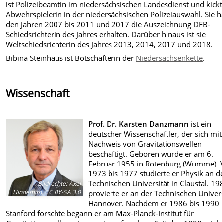
ist Polizeibeamtin im niedersächsischen Landesdienst und kickt
Abwehrspielerin in der niedersächsischen Polizeiauswahl. Sie h
den Jahren 2007 bis 2011 und 2017 die Auszeichnung DFB-
Schiedsrichterin des Jahres erhalten. Darüber hinaus ist sie
Weltschiedsrichterin des Jahres 2013, 2014, 2017 und 2018.
Bibina Steinhaus ist Botschafterin der
Niedersachsenkette
.
Wissenschaft
Prof. Dr. Karsten Danzmann
ist ein
deutscher Wissenschaftler, der sich mi
Nachweis von Gravitationswellen
beschäftigt. Geboren wurde er am 6.
Februar 1955 in Rotenburg (Wümme).
1973 bis 1977 studierte er Physik an d
Technischen Universität in Claustal. 19
Bildrechte
:
Axel
Hindemith, CC BY-SA 3.0
provierte er an der Technischen Univers
Hannover. Nachdem er 1986 bis 1990 
Stanford forschte begann er am Max-Planck-Institut für