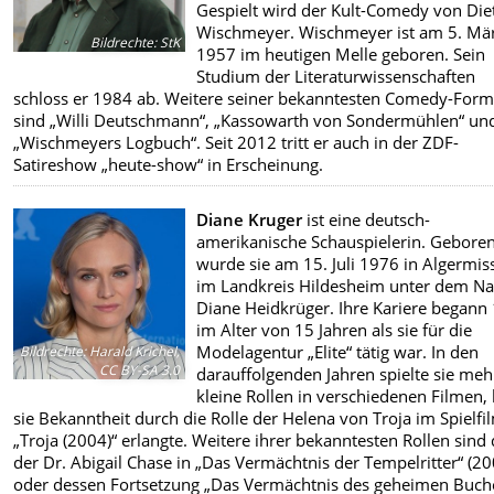
Gespielt wird der Kult-Comedy von Di
Wischmeyer. Wischmeyer ist am 5. Mä
Bildrechte
:
StK
1957 im heutigen Melle geboren. Sein
Studium der Literaturwissenschaften
schloss er 1984 ab. Weitere seiner bekanntesten Comedy-Form
sind „Willi Deutschmann“, „Kassowarth von Sondermühlen“ un
„Wischmeyers Logbuch“. Seit 2012 tritt er auch in der ZDF-
Satireshow „heute-show“ in Erscheinung.
Diane Kruger
ist eine deutsch-
amerikanische Schauspielerin. Gebore
wurde sie am 15. Juli 1976 in Algermis
im Landkreis Hildesheim unter dem 
Diane Heidkrüger. Ihre Kariere begann
im Alter von 15 Jahren als sie für die
Modelagentur „Elite“ tätig war. In den
Bildrechte
:
Harald Krichel,
CC BY-SA 3.0
darauffolgenden Jahren spielte sie meh
kleine Rollen in verschiedenen Filmen, 
sie Bekanntheit durch die Rolle der Helena von Troja im Spielfi
„Troja (2004)“ erlangte. Weitere ihrer bekanntesten Rollen sind 
der Dr. Abigail Chase in „Das Vermächtnis der Tempelritter“ (20
oder dessen Fortsetzung „Das Vermächtnis des geheimen Buch