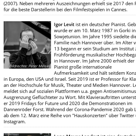
(2007). Neben mehreren Auszeichnungen erhielt sie 2017 den 
für die beste Darstellerin bei den Filmfestspielen in Cannes.
Igor Levit
ist ein deutscher Pianist. Ge
wurde er am 10. März 1987 in Gorki in
Sowjetunion. Im Jahre 1995 siedelte di
Familie nach Hannover über. Im Alter 
13 begann er sein Studium am Institut 
Frühförderung musikalischer Hochbeg
in Hannover. Im Jahre 2000 erhielt der
Bildrechte
:
Peter Meisel
Pianist große internationale
Aufmerksamkeit und hält seitdem Konz
in Europa, den USA und Israel. Seit 2019 ist er Professor für Kla
an der Hochschule für Musik, Theater und Medien Hannover. L
meldet sich auf sozialen Plattformen u.a. gegen Antisemitismu
Ausgrenzung Geflüchteter zu Wort. Mit Klavierauftritten unterst
er 2019 Fridays for Future und 2020 die Demonstrationen im
Dannenröder Forst. Während der Corona-Pandemie 2020 gab L
ab dem 12. März eine Reihe von "Hauskonzerten" über Twitter
Instagram.