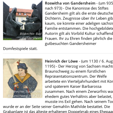
Roswitha von Gandersheim
- (um 935
nach 973) - Die Kanonisse des Stiftes
Gandersheim gilt als die erste deutsch
Dichterin. Zeugnisse über ihr Leben gib
kaum, sie könnte einer adeligen sächsi
Familie entstammen. Die hochgebildet
Autorin gilt als Vorbild Kultur schaffen
Bildrechte
:
Bad
Gandersheim
Frauen. Ihr zu Ehren finden jährlich die
gutbesuchten Gandersheimer
Domfestspiele statt.
Heinrich der Löwe
- (um 1130 / 6. Aug
1195) - Der Herzog von Sachsen macht
Braunschweig zu einem fürstlichen
Repräsentationszentrum. Der Welfe
arbeitete ein Vierteljahrhundert mit Kö
und späterem Kaiser Barbarossa
zusammen. Nach einem Zerwürfnis wa
Bildrechte
:
Stadtarchiv
Braunschweig, H III 2:19
ehedem gutes Verhältnis aber belastet,
musste ins Exil gehen. Nach seinem To
wurde er an der Seite seiner Gemahlin Mathilde bestattet. Die
Grabanlage ist das älteste erhaltenen Doppelgrab eines Ehepaa