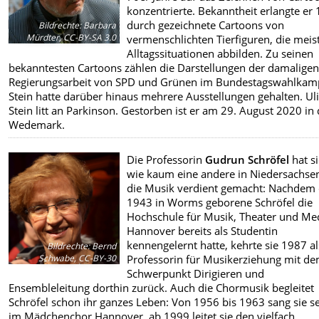
konzentrierte. Bekanntheit erlangte er
durch gezeichnete Cartoons von
Bildrechte
:
Barbara
Mürdter, CC-BY-SA 3.0
vermenschlichten Tierfiguren, die meis
Alltagssituationen abbilden. Zu seinen
bekanntesten Cartoons zählen die Darstellungen der damalige
Regierungsarbeit von SPD und Grünen im Bundestagswahlkam
Stein hatte darüber hinaus mehrere Ausstellungen gehalten. Ul
Stein litt an Parkinson. Gestorben ist er am 29. August 2020 in
Wedemark.
Die Professorin
Gudrun Schröfel
hat s
wie kaum eine andere in Niedersachsen
die Musik verdient gemacht: Nachdem 
1943 in Worms geborene Schröfel die
Hochschule für Musik, Theater und Me
Hannover bereits als Studentin
kennengelernt hatte, kehrte sie 1987 al
Bildrechte
:
Bernd
Schwabe, CC-BY-30
Professorin für Musikerziehung mit d
Schwerpunkt Dirigieren und
Ensembleleitung dorthin zurück. Auch die Chormusik begleitet
Schröfel schon ihr ganzes Leben: Von 1956 bis 1963 sang sie se
im Mädchenchor Hannover, ab 1999 leitet sie den vielfach