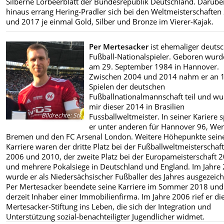
Silberne Lorbeerblatt der Bundesrepublik Deutschland. Darübe
hinaus errang Hering-Pradler sich bei den Weltmeisterschaften
und 2017 je einmal Gold, Silber und Bronze im Vierer-Kajak.
Per Mertesacker
ist ehemaliger deuts
Fußball-Nationalspieler. Geboren wurd
am 29. September 1984 in Hannover.
Zwischen 2004 und 2014 nahm er an 
Spielen der deutschen
Fußballnationalmannschaft teil und w
mir dieser 2014 in Brasilien
Bildrechte
:
Stk
Fussballweltmeister. In seiner Kariere s
er unter anderen für Hannover 96, We
Bremen und den FC Arsenal London. Weitere Höhepunkte sein
Karriere waren der dritte Platz bei der Fußballweltmeisterschaf
2006 und 2010, der zweite Platz bei der Europameisterschaft 
und mehrere Pokalsiege in Deutschland und England. Im Jahre
wurde er als Niedersächsischer Fußballer des Jahres ausgezeich
Per Mertesacker beendete seine Karriere im Sommer 2018 und 
derzeit Inhaber einer Immobilienfirma. Im Jahre 2006 rief er di
Mertesacker-Stiftung ins Leben, die sich der Integration und
Unterstützung sozial-benachteiligter Jugendlicher widmet.