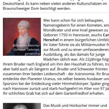
Deutschland. Es kann neben vielen anderen Kulturschätzen im
Braunschweiger Dom besichtigt werden.
Wer kann schon für sich behaupten,
Namensgeberin für einen Kometen, ei
Mondkrater und eine Insel gewesen zu 
Geboren 1750 in Hannover, wuchs
Car
Herschel
in einem bürgerlichen Umfeld
Ihr Vater führte sie als Militärmusiker f
Bildrechte
:
Melchior
zur Musik und zu einer umfassenderen
Gommar Tieleman,
gemeinfrei
Ausbildung, als das damals für junge
Mädchen üblich war. Als 22jährige folgt
ihrem Bruder nach England um ihm den Haushalt zu führen, tr
aber bald auch als Sängerin auf. Bruder und Schwester frönten
zusammen ihrer beiden Leidenschaft - der Astronomie. Ihr Bru
entdeckte den Planeten Uranus, sie selber bewies Ausdauer un
Spürsinn bei der Entdeckung vieler Himmelskörper. Später ging
nach Hannover zurück und starb hochgeehrt im Alter von 97 Ja
Ihr schlichtes Grab hat sich auf dem Gartenfriedhof erhalten.
Das Musik und Hörbücher immer und