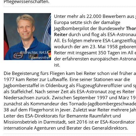
Pflegewissenschaften.
Unter mehr als 22.000 Bewerbern aus
Europa setzte sich der damalige
Jagdbomberpilot der Bundeswehr
Tho
Reiter
durch und flog als ESA-Astronau
All. Es folgten mehrere ESA-Langzeitflü
wodurch der am 23. Mai 1958 gebore
Reiter mit insgesamt 350 Tagen im All 
Bildrechte
:
NASA,
gemeinfrei
der erfahrensten europäischen Astron
ist.
Die Begeisterung fürs Fliegen kam bei Reiter schon viel früher a
1977 kam Reiter zur Luftwaffe. Eine seiner Stationen war die
Jagbomberstaffel in Oldenburg als Flugzeugführeroffizier und s
als Staffelchef. Nach seiner Zeit als ESA-Astronaut zog es Reiter
Niedersachsen zurück. Zwischen September 1997 und März 1
zunächst als Kommandeur des Tornado-Jagdbombergeschwade
38 auf dem Fliegerhorst in Jever. Zuletzt war Reiter mehrere Ja
Leiter des ESA-Direktorats für Bemannte Raumfahrt und
Missionsbetrieb in Darmstadt, seit 2016 ist er ESA-Koordinator
internationale Agenturen und Berater des Generaldirektors.