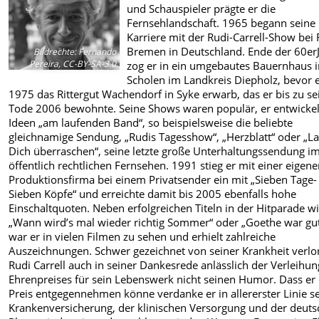
und Schauspieler prägte er die
Fernsehlandschaft. 1965 begann seine
Karriere mit der Rudi-Carrell-Show bei
Bremen in Deutschland. Ende der 60er
Bildrechte
:
Fernando
Pereira, CC-BY-SA-3.0
zog er in ein umgebautes Bauernhaus i
Scholen im Landkreis Diepholz, bevor 
1975 das Rittergut Wachendorf in Syke erwarb, das er bis zu s
Tode 2006 bewohnte. Seine Shows waren populär, er entwickel
Ideen „am laufenden Band“, so beispielsweise die beliebte
gleichnamige Sendung, „Rudis Tagesshow“, „Herzblatt“ oder „L
Dich überraschen“, seine letzte große Unterhaltungssendung i
öffentlich rechtlichen Fernsehen. 1991 stieg er mit einer eigen
Produktionsfirma bei einem Privatsender ein mit „Sieben Tage-
Sieben Köpfe“ und erreichte damit bis 2005 ebenfalls hohe
Einschaltquoten. Neben erfolgreichen Titeln in der Hitparade w
„Wann wird’s mal wieder richtig Sommer“ oder „Goethe war gu
war er in vielen Filmen zu sehen und erhielt zahlreiche
Auszeichnungen. Schwer gezeichnet von seiner Krankheit verlo
Rudi Carrell auch in seiner Dankesrede anlässlich der Verleihun
Ehrenpreises für sein Lebenswerk nicht seinen Humor. Dass er
Preis entgegennehmen könne verdanke er in allererster Linie s
Krankenversicherung, der klinischen Versorgung und der deut