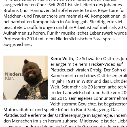
ausgezeichneten Chor. Seit 2001 ist sie Leiterin des Johannes
Brahms Chor Hannover. Schröfel erweiterte das Repertoire für
Mädchen- und Frauenchöre um mehr als 40 Kompositionen, die
bei namhaften Komponisten in Auftrag gab. Sie dirigierte viel
beachtete Uraufführungen und ihre Arbeit ist auf mehr als 20 
Aufnahmen zu hören. Für ihr musikalisches Lebenswerk wurde
Professorin 2014 mit dem Niedersächsischen Staatspreis
ausgezeichnet.
Keno Veith
, De Schwatten Ostfrees Jun
erlangte mit einem Trecker-Video auf
Plattdeutsch viralen Erfolg. Der Sohn e
Kamerunerin und eines Ostfriesen erbl
im Jahr 1981 in Wittmund das Licht de
Welt. Seit mehr als 20 Jahren arbeitet V
in der Landwirtschaft und hatte von 2
Bildrechte
:
StK
bis 2015 sein eigenes Lohnunternehm
Veith stemmt Gewichte, ist begeisterte
Motorradfahrer und spielte früher in Band Schlagzeug. Das
Plattdeutsche erlernte der Ostfriesenjunge in Eigenregie, indem
den Menschen im sich herum zuhörte. Mittlerweile ist der Lieb
schwerer Landmaschinen auch über die Grenzen des Internets