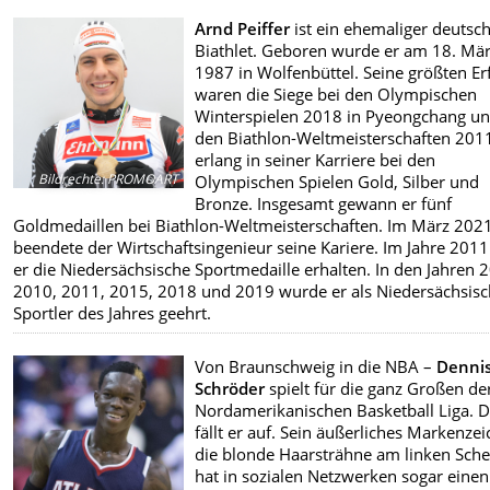
Arnd Peiffer
ist ein ehemaliger deutsc
Biathlet. Geboren wurde er am 18. Mä
1987 in Wolfenbüttel. Seine größten Er
waren die Siege bei den Olympischen
Winterspielen 2018 in Pyeongchang u
den Biathlon-Weltmeisterschaften 2011
erlang in seiner Karriere bei den
Bildrechte
:
PROMOART
Olympischen Spielen Gold, Silber und
Bronze. Insgesamt gewann er fünf
Goldmedaillen bei Biathlon-Weltmeisterschaften. Im März 202
beendete der Wirtschaftsingenieur seine Kariere. Im Jahre 2011
er die Niedersächsische Sportmedaille erhalten. In den Jahren 
2010, 2011, 2015, 2018 und 2019 wurde er als Niedersächsisc
Sportler des Jahres geehrt.
Von Braunschweig in die NBA –
Denni
Schröder
spielt für die ganz Großen de
Nordamerikanischen Basketball Liga. 
fällt er auf. Sein äußerliches Markenzei
die blonde Haarsträhne am linken Schei
hat in sozialen Netzwerken sogar einen