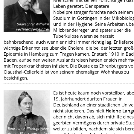
Menschen mit seinen Forschungen das
Leben gerettet. Der spätere
Nobelpreisträger forschte nach seinem
Studium in Göttingen in der Mikobiolo
und in der Hygiene. Seine Arbeiten übe
Bildrechte
:
Wilhelm
Fechner/gemeinfrei
Milzbranderreger und später über die
Tuberkulose waren seinerzeit
bahnbrechend, auch wenn er nicht immer richtig lag. Er lieferte
wichtige Erkenntnisse über die Cholera, die bei der letzten gro
Epidemie in Hamburg zum Tragen kamen. Er starb 1910 in Bad
Baden, auf seinen weiten Auslandsreisen hatten er sich mehrfa
mit Tropenkrankheiten infiziert. Die Büste des Ehrenbürgers v
Clausthal-Cellerfeld ist von seinem ehemaligen Wohnhaus zu
besichtigen.
Es ist heute kaum noch vorstellbar, ab
19. Jahrhundert durften Frauen in
Deutschland an einer staatlichen Univer
nicht studieren. Das hielt
Helene Lang
aber nicht davon ab, sich mithilfe eines
geerbten Vermögens durch private Stu
weiter zu bilden, nachdem sie sich bere
Bildrechte
:
Photographie
Atelier Elvira, gemeinfrei