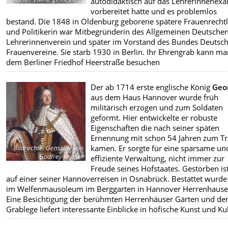
autodidaktisch auf das Lehrerinnenex
vorbereitet hatte und es problemlos
bestand. Die 1848 in Oldenburg geborene spätere Frauenrechtl
und Politikerin war Mitbegründerin des Allgemeinen Deutsche
Lehrerinnenverein und später im Vorstand des Bundes Deutsc
Frauenvereine. Sie starb 1930 in Berlin. Ihr Ehrengrab kann ma
dem Berliner Friedhof Heerstraße besuchen
Der ab 1714 erste englische König
Geor
aus dem Haus Hannover wurde früh
militärisch erzogen und zum Soldaten
geformt. Hier entwickelte er robuste
Eigenschaften die nach seiner späten
Ernennung mit schon 54 Jahren zum T
kamen. Er sorgte für eine sparsame un
Bildrechte
:
Gemälde von
Godfrey Kneller
effiziente Verwaltung, nicht immer zur
Freude seines Hofstaates. Gestorben ist
auf einer seiner Hannoverreisen in Osnabrück. Bestattet wurde
im Welfenmausoleum im Berggarten in Hannover Herrenhause
Eine Besichtigung der berühmten Herrenhäuser Gärten und de
Grablege liefert interessante Einblicke in höfische Kunst und Kul