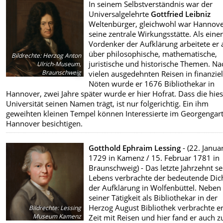
In seinem Selbstverständnis war der
Universalgelehrte
Gottfried Leibniz
Weltenbürger, gleichwohl war Hannov
seine zentrale Wirkungsstätte. Als eine
Vordenker der Aufklärung arbeitete er
über philosophische, mathematische,
Bildrechte
:
Herzog Anton
juristische und historische Themen. Na
Ulrich-Museum,
Braunschweig
vielen ausgedehnten Reisen in finanzie
Nöten wurde er 1676 Bibliothekar in
Hannover, zwei Jahre später wurde er hier Hofrat. Dass die hies
Universität seinen Namen trägt, ist nur folgerichtig. Ein ihm
geweihten kleinen Tempel können Interessierte im Georgengart
Hannover besichtigen.
Gotthold Ephraim Lessing
- (22. Janua
1729 in Kamenz / 15. Februar 1781 in
Braunschweig) - Das letzte Jahrzehnt se
Lebens verbrachte der bedeutende Dic
der Aufklärung in Wolfenbüttel. Neben
seiner Tätigkeit als Bibliothekar in der
Herzog August Bibliothek verbrachte er
Bildrechte
:
Lessing
Museum Kamenz
Zeit mit Reisen und hier fand er auch z