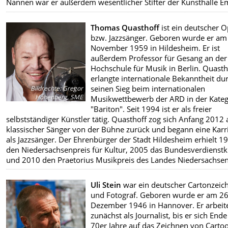
Nannen war er außerdem wesentlicher Stifter der Kunsthalle 
Thomas Quasthoff
ist ein deutscher O
bzw. Jazzsänger. Geboren wurde er am
November 1959 in Hildesheim. Er ist
außerdem Professor für Gesang an der
Hochschule für Musik in Berlin. Quast
erlangte internationale Bekanntheit du
seinen Sieg beim internationalen
Bildrechte
:
Gregor
Hohenberg, SME
Musikwettbewerb der ARD in der Kateg
"Bariton". Seit 1994 ist er als freier
selbstständiger Künstler tätig. Quasthoff zog sich Anfang 2012 
klassischer Sänger von der Bühne zurück und begann eine Karr
als Jazzsänger. Der Ehrenbürger der Stadt Hildesheim erhielt 1
den Niedersachsenpreis für Kultur, 2005 das Bundesverdienst
und 2010 den Praetorius Musikpreis des Landes Niedersachsen
Uli Stein
war ein deutscher Cartonzeic
und Fotograf. Geboren wurde er am 26
Dezember 1946 in Hannover. Er arbeit
zunächst als Journalist, bis er sich Ende
70er Jahre auf das Zeichnen von Carto