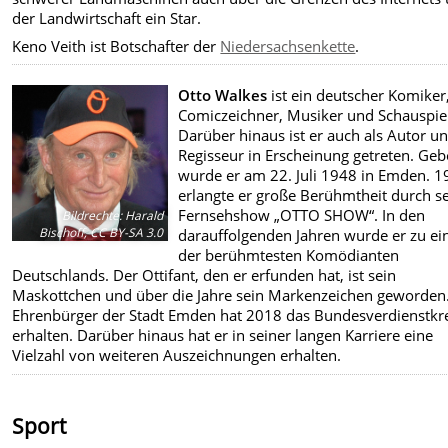
der Landwirtschaft ein Star.
Keno Veith ist Botschafter der
Niedersachsenkette
.
Otto Walkes
ist ein deutscher Komiker
Comiczeichner, Musiker und Schauspiel
Darüber hinaus ist er auch als Autor u
Regisseur in Erscheinung getreten. Ge
wurde er am 22. Juli 1948 in Emden. 
erlangte er große Berühmtheit durch s
Fernsehshow „OTTO SHOW“. In den
Bildrechte
:
Harald
Bischoff, CC BY-SA 3.0
darauffolgenden Jahren wurde er zu e
der berühmtesten Komödianten
Deutschlands. Der Ottifant, den er erfunden hat, ist sein
Maskottchen und über die Jahre sein Markenzeichen geworden
Ehrenbürger der Stadt Emden hat 2018 das Bundesverdienstkr
erhalten. Darüber hinaus hat er in seiner langen Karriere eine
Vielzahl von weiteren Auszeichnungen erhalten.
Sport