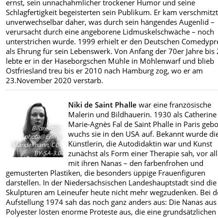
ernst, sein unnachahmlicher trockener Humor und seine
Schlagfertigkeit begeisterten sein Publikum. Er kam verschmitz
unverwechselbar daher, was durch sein hängendes Augenlid –
verursacht durch eine angeborene Lidmuskelschwäche – noch
unterstrichen wurde. 1999 erhielt er den Deutschen Comedypr
als Ehrung für sein Lebenswerk. Von Anfang der 70er Jahre bis
lebte er in der Haseborgschen Mühle in Möhlenwarf und blieb
Ostfriesland treu bis er 2010 nach Hamburg zog, wo er am
23.November 2020 verstarb.
Niki de Saint Phalle
war eine französische
Malerin und Bildhauerin. 1930 als Catherine
Marie-Agnès Fal de Saint Phalle in Paris geb
Bildrechte
:
wuchs sie in den USA auf. Bekannt wurde di
photo@Erling
Künstlerin, die Autodidaktin war und Kunst
Mandelmann, CC-
zunächst als Form einer Therapie sah, vor a
BY-SA-3.0
mit ihren Nanas – den farbenfrohen und
gemusterten Plastiken, die besonders üppige Frauenfiguren
darstellen. In der Niedersächsischen Landeshauptstadt sind die
Skulpturen am Leineufer heute nicht mehr wegzudenken. Bei d
Aufstellung 1974 sah das noch ganz anders aus: Die Nanas aus
Polyester lösten enorme Proteste aus, die eine grundsätzlichen