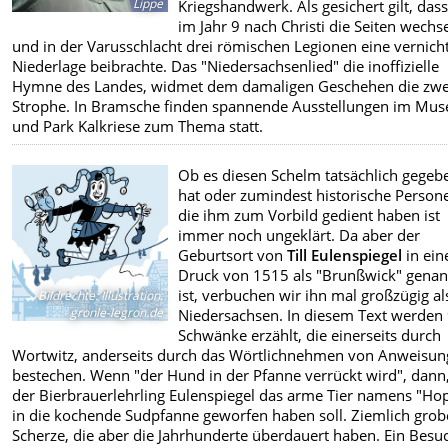
Lippe
Kriegshandwerk. Als gesichert gilt, dass
im Jahr 9 nach Christi die Seiten wechse
und in der Varusschlacht drei römischen Legionen eine vernic
Niederlage beibrachte. Das "Niedersachsenlied" die inoffizielle
Hymne des Landes, widmet dem damaligen Geschehen die zwe
Strophe. In Bramsche finden spannende Ausstellungen im Mu
und Park Kalkriese zum Thema statt.
Ob es diesen Schelm tatsächlich gegeb
hat oder zumindest historische Person
die ihm zum Vorbild gedient haben ist
immer noch ungeklärt. Da aber der
Geburtsort von
Till Eulenspiegel
in ei
Druck von 1515 als "Brunßwick" genan
ist, verbuchen wir ihn mal großzügig al
Bildrechte
:
Illustration:
gronle-legron.de
Niedersachsen. In diesem Text werden
Schwänke erzählt, die einerseits durch
Wortwitz, anderseits durch das Wörtlichnehmen von Anweisu
bestechen. Wenn "der Hund in der Pfanne verrückt wird", dann,
der Bierbrauerlehrling Eulenspiegel das arme Tier namens "Ho
in die kochende Sudpfanne geworfen haben soll. Ziemlich grob
Scherze, die aber die Jahrhunderte überdauert haben. Ein Besu