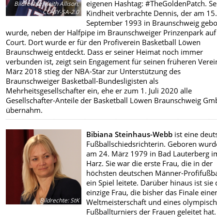
eigenen Hashtag: #TheGoldenPatch.
Se
Bildrechte
:
Keith Allison,
CC-BY-SA-2.0
Kindheit verbrachte Dennis, der am 15
September 1993 in Braunschweig geb
wurde, neben der Halfpipe im Braunschweiger Prinzenpark au
Court. Dort wurde er für den Profiverein Basketball Löwen
Braunschweig entdeckt. Dass er seiner Heimat noch immer
verbunden ist, zeigt sein Engagement für seinen früheren Verei
März 2018 stieg der NBA-Star zur Unterstützung des
Braunschweiger Basketball-Bundesligisten als
Mehrheitsgesellschafter ein, ehe er zum 1. Juli 2020 alle
Gesellschafter-Anteile der Basketball Löwen Braunschweig G
übernahm.
Bibiana Steinhaus-Webb
ist eine deut
Fußballschiedsrichterin. Geboren wurd
am 24. März 1979 in Bad Lauterberg i
Harz. Sie war die erste Frau, die in der
höchsten deutschen Männer-Profifußbal
ein Spiel leitete. Darüber hinaus ist sie 
einzige Frau, die bisher das Finale eine
Bildrechte
:
StK
Weltmeisterschaft und eines olympisc
Fußballturniers der Frauen geleitet hat.