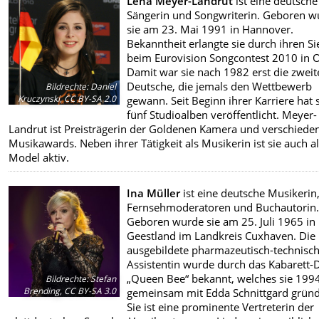
Lena Meyer-Landrut
ist eine deutsche
Sängerin und Songwriterin. Geboren w
sie am 23. Mai 1991 in Hannover.
Bekanntheit erlangte sie durch ihren Si
beim Eurovision Songcontest 2010 in O
Damit war sie nach 1982 erst die zweit
Deutsche, die jemals den Wettbewerb
Bildrechte
:
Daniel
Kruczynski, CC BY-SA 2.0
gewann. Seit Beginn ihrer Karriere hat 
fünf Studioalben veröffentlicht. Meyer-
Landrut ist Preisträgerin der Goldenen Kamera und verschiede
Musikawards. Neben ihrer Tätigkeit als Musikerin ist sie auch a
Model aktiv.
Ina Müller
ist eine deutsche Musikerin
Fernsehmoderatoren und Buchautorin
Geboren wurde sie am 25. Juli 1965 in
Geestland im Landkreis Cuxhaven. Die
ausgebildete pharmazeutisch-technisch
Assistentin wurde durch das Kabarett-
„Queen Bee“ bekannt, welches sie 199
Bildrechte
:
Stefan
Brending, CC BY-SA 3.0
gemeinsam mit Edda Schnittgard gründ
Sie ist eine prominente Vertreterin der