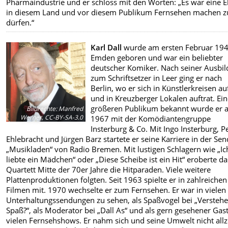
Pharmaindustrie und er schloss mit den Worten: „Es war eine E
in diesem Land und vor diesem Publikum Fernsehen machen z
dürfen.“
Karl Dall
wurde am ersten Februar 194
Emden geboren und war ein beliebter
deutscher Komiker. Nach seiner Ausbi
zum Schriftsetzer in Leer ging er nach
Berlin, wo er sich in Künstlerkreisen au
und in Kreuzberger Lokalen auftrat. Ei
größeren Publikum bekannt wurde er 
Bildrechte
:
Manfred
Werner, CC-BY-SA-3.0
1967 mit der Komödiantengruppe
Insterburg & Co. Mit Ingo Insterburg, P
Ehlebracht und Jürgen Barz startete er seine Karriere in der Se
„Musikladen“ von Radio Bremen. Mit lustigen Schlagern wie „Ic
liebte ein Mädchen“ oder „Diese Scheibe ist ein Hit“ eroberte da
Quartett Mitte der 70er Jahre die Hitparaden. Viele weitere
Plattenproduktionen folgten. Seit 1963 spielte er in zahlreichen
Filmen mit. 1970 wechselte er zum Fernsehen. Er war in vielen
Unterhaltungssendungen zu sehen, als Spaßvogel bei „Verstehe
Spaß?“, als Moderator bei „Dall As“ und als gern gesehener Gast
vielen Fernsehshows. Er nahm sich und seine Umwelt nicht all