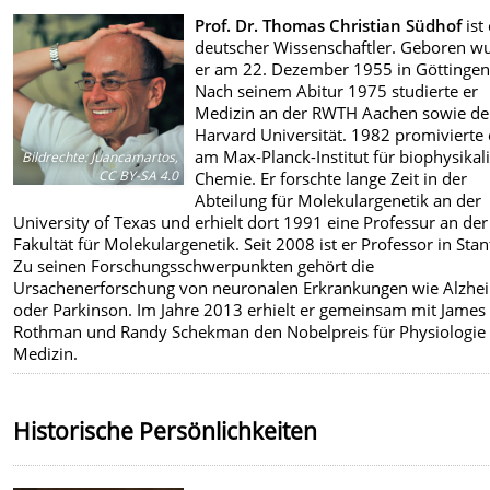
Prof. Dr. Thomas Christian Südhof
ist 
deutscher Wissenschaftler. Geboren w
er am 22. Dezember 1955 in Göttingen
Nach seinem Abitur 1975 studierte er
Medizin an der RWTH Aachen sowie de
Harvard Universität. 1982 promivierte 
am Max-Planck-Institut für biophysikal
Bildrechte
:
Juancamartos,
CC BY-SA 4.0
Chemie. Er forschte lange Zeit in der
Abteilung für Molekulargenetik an der
University of Texas und erhielt dort 1991 eine Professur an der
Fakultät für Molekulargenetik. Seit 2008 ist er Professor in Stan
Zu seinen Forschungsschwerpunkten gehört die
Ursachenerforschung von neuronalen Erkrankungen wie Alzhe
oder Parkinson. Im Jahre 2013 erhielt er gemeinsam mit James
Rothman und Randy Schekman den Nobelpreis für Physiologie
Medizin.
Historische Persönlichkeiten