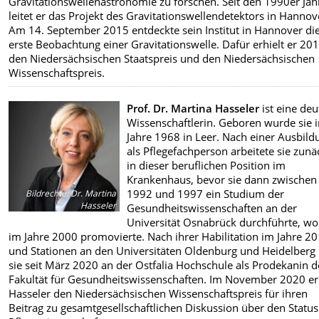
Gravitationswellenastronomie zu forschen. Seit den 1990er Jah
leitet er das Projekt des Gravitationswellendetektors in Hannov
Am 14. September 2015 entdeckte sein Institut in Hannover di
erste Beobachtung einer Gravitationswelle. Dafür erhielt er 20
den Niedersächsischen Staatspreis und den Niedersächsischen
Wissenschaftspreis.
Prof. Dr. Martina Hasseler
ist eine de
Wissenschaftlerin. Geboren wurde sie 
Jahre 1968 in Leer. Nach einer Ausbild
als Pflegefachperson arbeitete sie zunä
in dieser beruflichen Position im
Krankenhaus, bevor sie dann zwischen
1992 und 1997 ein Studium der
Bildrechte
:
Dr. Martina
Hasseler
Gesundheitswissenschaften an der
Universität Osnabrück durchführte, wo
im Jahre 2000 promovierte. Nach ihrer Habilitation im Jahre 2
und Stationen an den Universitäten Oldenburg und Heidelberg 
sie seit März 2020 an der Ostfalia Hochschule als Prodekanin d
Fakultät für Gesundheitswissenschaften. Im November 2020 er
Hasseler den Niedersächsischen Wissenschaftspreis für ihren
Beitrag zu gesamtgesellschaftlichen Diskussion über den Status