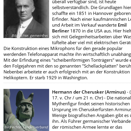
überall verfügbar sind, ist heute
selbstverständlich. Die Grundlagen hie
schaffte ein 1851 in Hannover geboren
Erfinder. Nach einer kaufmännischen L
und Arbeit im Verkauf wanderte
Emil
Berliner
1870 in die USA aus. Hier hielt
Bildrechte
:
gemeinfrei
sich mit Gelegenheitsarbeiten über Was
tüftelte aber viel mit elektrischen Gerät
Die Konstruktion eines Mikrophons für den gerade populär
werdenden Telefonapparat machte ihn wirtschaftlich unabhäng
Mit der Erfindung eines "scheibenförmigen Tonträgers" wurde e
den Folgejahren mit den so genannten "Schellackplatten" berü
Nebenbei arbeitete er auch erfolgreich mit an der Konstruktion
Helikoptern. Er starb 1929 in Washington.
Hermann der Cherusker (Arminus)
- 
17. v. Chr / um 21 n. Chr) - Die nationa
Mythenfigur findet seinen historischen
Ursprung im Cheruskerfürsten Arminus
Wenige biografischen Angaben gibt es 
ihn. Als Führer germanischer Verbände
der römischen Armee lernte er das
Bildrechte
:
Landesverband