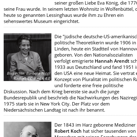
seiner großen Liebe Eva König, die 177
seine Frau wurde. In seinem letzten Wohnsitz in Wolfenbüttel,
heute so genannten Lessinghaus wurde ihm zu Ehren ein
sehenswertes Museum eingerichtet.
Die "jüdische deutsche-US-amerikanisc
politische Theoretikerin wurde 1906 in
Linden, heute ein Stadtteil von Hannov
geboren. Von den Nationalsozialisten
verfolgt emigrierte
Hannah Arendt
sc
1933 aus Deutschland und fand 1951 i
den USA eine neue Heimat. Sie vertrat 
Bildrechte
:
Barbara Niggl
Radloff, CC-BY-SA 4.0
Konzept von Pluralität im politischen 
und forderte eine freie politische
Diskussion. Nach dem Krieg bereiste sie auch die junge
Bundesrepublik und beschrieb die Nachwirkungen des Nazireg
1975 starb sie in New York City. Der Platz vor dem
Niedersächsischen Landtag ist nach ihr benannt.
Der 1843 im Harz geborene Mediziner
Robert Koch
hat sicher tausenden von