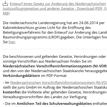
Entwurf eines Gesetz zur Änderung des Niedersächsischen
Justizvollzugsgesetzes und anderer Gesetze - Download (PDF, 0
MB)
Die niedersächsische Landesregierung hat am 24.06.2014 per
Kabinettsbeschluss grünes Licht für die Eröffnung des
Beteiligungsverfahrens für den Entwurf zur Änderung des Land
Raumordnungsprogramms (LROP) gegeben. Die Unterlagen fin
Sie
hier
.
Die beschlossenen und geltenden Gesetze, Verordnungen oder
sonstige Vorschriften aus Niedersachsen finden Sie im
Niedersächsischen
Vorschrifteninformationssystem (NI-VOR
und den von der Niedersächsischen Staatskanzlei herausgegeb
Verkündungsblättern
im PDF-Format:
- Im
Niedersächsischen Vorschrifteninformationssystem (NI-VO
stellt die juris GmbH im Auftrag der Niedersächsischen Staatska
kostenfrei
die Volltexte aller geltenden Gesetze, Verordnunge
Verwaltungsvorschriften des Landes zur Verfügung.
- Die im
Amtlichen Teil des Schulverwaltungsblattes
enthalte